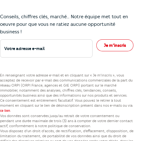
Comment je vais faire pour suivre le marc
Conseils, chiffres clés, marché… Notre équipe met tout en
oeuvre pour que vous ne ratiez aucune opportunité
business !
Votre adresse e-mail
Je m’inscris
En renseignant votre adresse e-mail et en cliquant sur « Je m’inscris », vous
acceptez de recevoir par e-mail des communications commerciales de la part du
réseau ORPI (ORPI France, agences et GIE ORPI) portant sur le marché
immobilier, notamment des analyses, chiffres clés, tendances, conseils,
opportunités business ainsi que des informations sur nos produits et services.
Ce consentement est entièrement facultatif. Vous pouvez le retirer à tout
moment en cliquant sur le lien de désinscription présent dans nos e-mails ou via
.
ce lien
Vos données sont conservées jusqu’au retrait de votre consentement ou
pendant une durée maximale de trois (3) ans à compter de votre dernier contact
actif, conformément à notre politique de conservation.
Vous disposez d’un droit d’accès, de rectification, d’effacement, d’opposition, de
limitation du traitement, de portabilité de vos données ainsi que du droit de