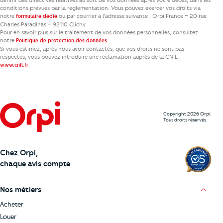
définir des directives relatives au sort de vos données après votre décès, dans les
conditions prévues par la réglementation. Vous pouvez exercer vos droits via
notre
ou par courrier à l’adresse suivante : Orpi France – 20 rue
formulaire dédié
Charles Paradinas – 92110 Clichy.
Pour en savoir plus sur le traitement de vos données personnelles, consultez
notre
.
Politique de protection des données
Si vous estimez, après nous avoir contactés, que vos droits ne sont pas
respectés, vous pouvez introduire une réclamation auprès de la CNIL :
.
www.cnil.fr
Copyright 2026 Orpi.
Tous droits réservés.
Chez Orpi,
chaque avis compte
Nos métiers
Acheter
Louer