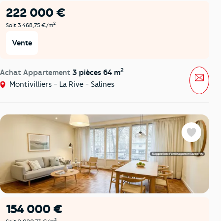
222 000 €
2
Soit 3 468,75 €/m
Vente
2
Achat Appartement
3 pièces 64 m
Mess
Montivilliers - La Rive - Salines
Favoris
154 000 €
2