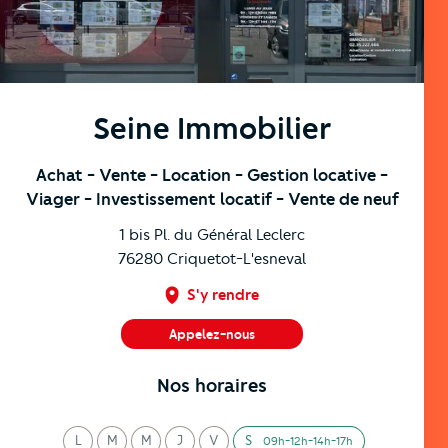
Seine Immobilier
Achat
- Vente
- Location
- Gestion locative
-
Viager
- Investissement locatif
- Vente de neuf
1 bis Pl. du Général Leclerc
76280
Criquetot-L'esneval
S'y rendre
Appelez-nous
02 35 22 26 66
Nos horaires
L
M
M
J
V
S
09h-12h-14h-17h