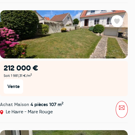
Favoris
212 000 €
2
Soit 1 981,31 €/m
Vente
2
Achat Maison
4 pièces 107 m
Mess
Le Havre - Mare Rouge