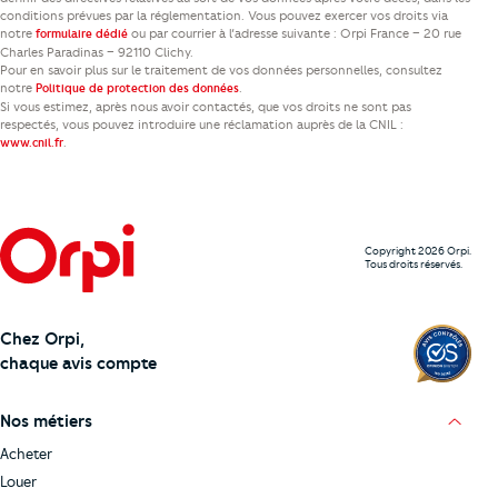
conditions prévues par la réglementation. Vous pouvez exercer vos droits via
notre
ou par courrier à l’adresse suivante : Orpi France – 20 rue
formulaire dédié
Charles Paradinas – 92110 Clichy.
Pour en savoir plus sur le traitement de vos données personnelles, consultez
notre
.
Politique de protection des données
Si vous estimez, après nous avoir contactés, que vos droits ne sont pas
respectés, vous pouvez introduire une réclamation auprès de la CNIL :
.
www.cnil.fr
Copyright 2026 Orpi.
Tous droits réservés.
Chez Orpi,
chaque avis compte
Nos métiers
Acheter
Louer