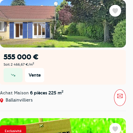
Favoris
555 000 €
2
Soit 2 466,67 €/m
Vente
prix en baisse
2
Achat Maison
6 pièces 225 m
Mess
Ballainvilliers
Exclusivité
Favoris