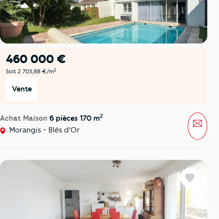
460 000 €
2
Soit 2 705,88 €/m
Vente
2
Achat Maison
6 pièces 170 m
Mess
Morangis - Blés d'Or
Favoris