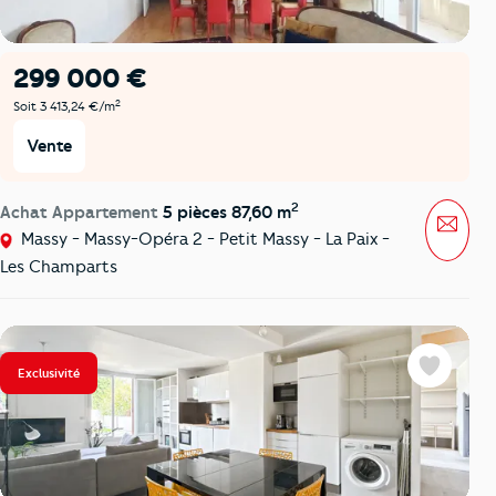
299 000 €
2
Soit 3 413,24 €/m
Vente
2
Achat Appartement
5 pièces 87,60 m
Mess
Massy - Massy-Opéra 2 - Petit Massy - La Paix -
Les Champarts
Exclusivité
Favoris