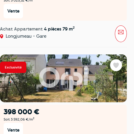
Soit 3 025,32 €/m
Vente
2
Achat Appartement
4 pièces 79 m
Mess
Longjumeau - Gare
Exclusivité
Favoris
398 000 €
2
Soit 3 592,06 €/m
Vente