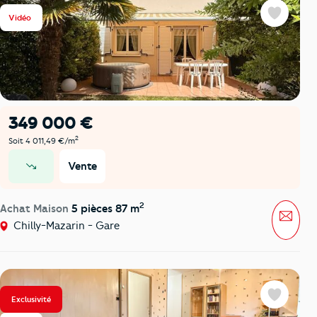
Vidéo
Favoris
349 000 €
2
Soit 4 011,49 €/m
Vente
prix en baisse
2
Achat Maison
5 pièces 87 m
Mess
Chilly-Mazarin - Gare
Exclusivité
Favoris