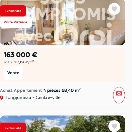
Exclusivité
Favoris
Visite Virtuelle
163 000 €
2
Soit 2 383,04 €/m
Vente
2
Achat Appartement
4 pièces 68,40 m
Mess
Longjumeau - Centre-ville
Exclusivité
Favoris