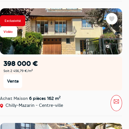
Exclusivité
Favoris
Vidéo
398 000 €
2
Soit 2 456,79 €/m
Vente
2
Achat Maison
6 pièces 162 m
Mess
Chilly-Mazarin - Centre-ville