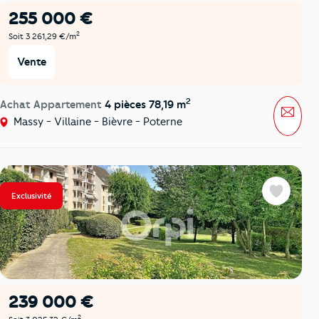
255 000 €
2
Soit 3 261,29 €/m
Vente
2
Achat Appartement
4 pièces 78,19 m
Mess
Massy - Villaine - Bièvre - Poterne
Exclusivité
Favoris
239 000 €
2