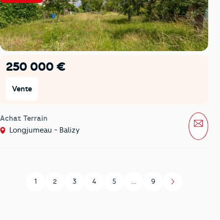
250 000 €
Vente
Achat Terrain
Mess
Longjumeau - Balizy
1
2
3
4
5
...
9
Page
Page
Page
Page
Page
Page