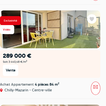
Exclusivité
Favoris
Vidéo
289 000 €
2
Soit 3 440,48 €/m
Vente
2
Achat Appartement
4 pièces 84 m
Mess
Chilly-Mazarin - Centre-ville