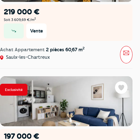
219 000 €
2
Soit 3 609,69 €/m
Vente
prix en baisse
2
Achat Appartement
2 pièces 60,67 m
Mess
Saulx-les-Chartreux
Exclusivité
Favoris
197 000 €