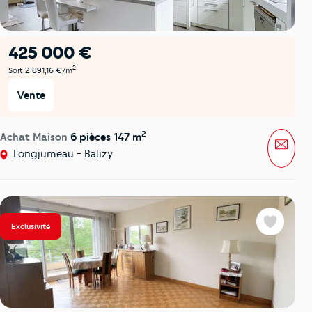
425 000 €
2
Soit 2 891,16 €/m
Vente
2
Achat Maison
6 pièces 147 m
Mess
Longjumeau - Balizy
Exclusivité
Favoris