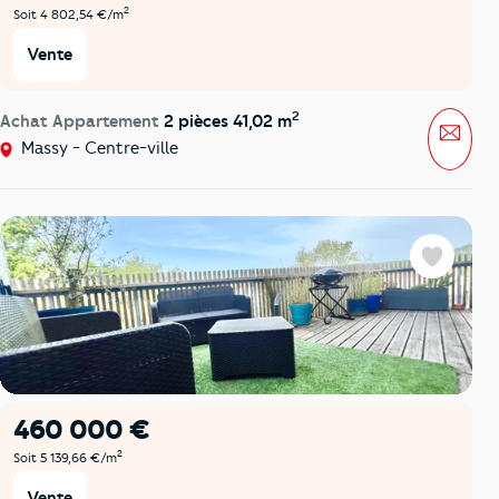
2
Soit 4 802,54 €/m
Vente
2
Achat Appartement
2 pièces 41,02 m
Mess
Massy - Centre-ville
Favoris
460 000 €
2
Soit 5 139,66 €/m
Vente