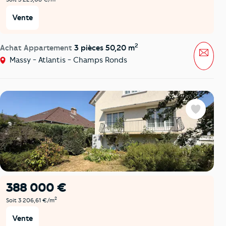
Vente
2
Achat Appartement
3 pièces 50,20 m
Mess
Massy - Atlantis - Champs Ronds
Favoris
388 000 €
2
Soit 3 206,61 €/m
Vente