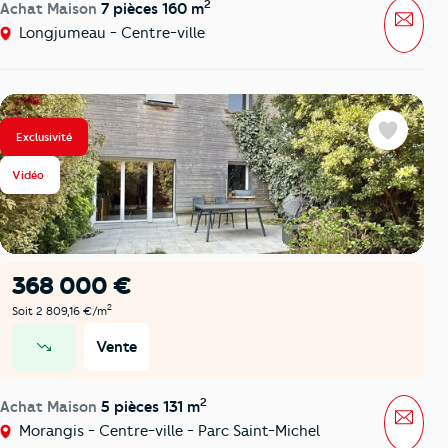
2
Achat Maison
7 pièces 160 m
Mess
Longjumeau - Centre-ville
Exclusivité
Favoris
Vidéo
368 000 €
2
Soit 2 809,16 €/m
Vente
prix en baisse
2
Achat Maison
5 pièces 131 m
Mess
Morangis - Centre-ville - Parc Saint-Michel