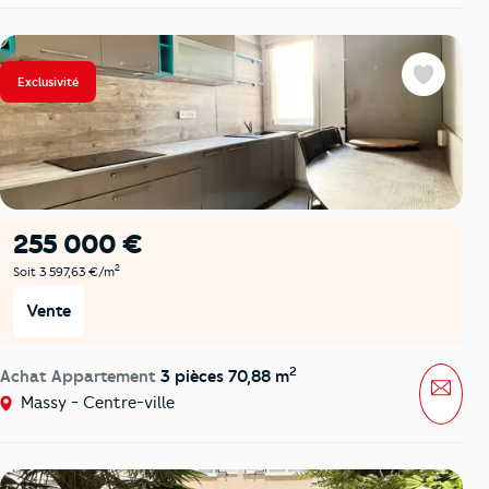
Exclusivité
Favoris
255 000 €
2
Soit 3 597,63 €/m
Vente
2
Achat Appartement
3 pièces 70,88 m
Mess
Massy - Centre-ville