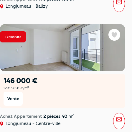
Mess
Longjumeau - Balizy
Exclusivité
Favoris
146 000 €
2
Soit 3 650 €/m
Vente
2
Achat Appartement
2 pièces 40 m
Mess
Longjumeau - Centre-ville