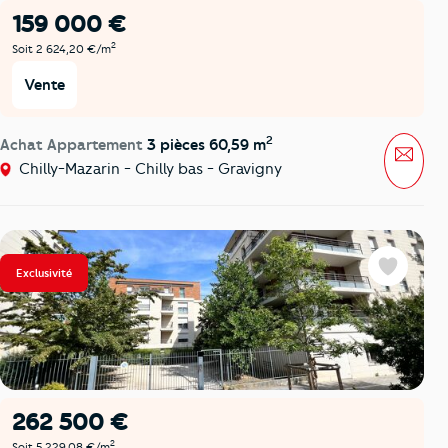
159 000 €
2
Soit 2 624,20 €/m
Vente
2
Achat Appartement
3 pièces 60,59 m
Mess
Chilly-Mazarin - Chilly bas - Gravigny
Exclusivité
Favoris
262 500 €
2
Soit 5 229,08 €/m