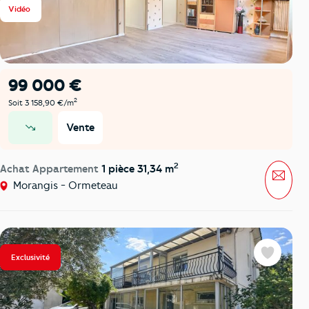
Vidéo
99 000 €
2
Soit 3 158,90 €/m
Vente
prix en baisse
2
Achat Appartement
1 pièce 31,34 m
Mess
Morangis - Ormeteau
Exclusivité
Favoris