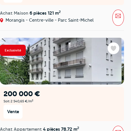
2
Achat Maison
6 pièces 121 m
Mess
Morangis - Centre-ville - Parc Saint-Michel
Exclusivité
Favoris
200 000 €
2
Soit 2 540,65 €/m
Vente
2
Achat Appartement
4 pièces 78,72 m