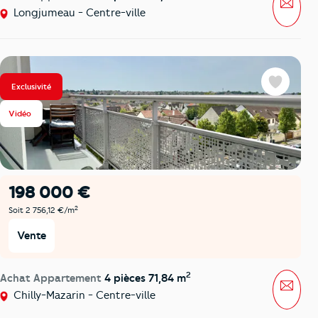
Mess
Longjumeau - Centre-ville
Exclusivité
Favoris
Vidéo
198 000 €
2
Soit 2 756,12 €/m
Vente
2
Achat Appartement
4 pièces 71,84 m
Mess
Chilly-Mazarin - Centre-ville