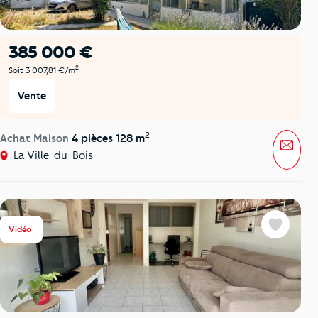
385 000 €
2
Soit 3 007,81 €/m
Vente
2
Achat Maison
4 pièces 128 m
Mess
La Ville-du-Bois
Vidéo
Favoris