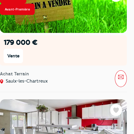
Avant-Première
179 000 €
Vente
Achat Terrain
Mess
Saulx-les-Chartreux
Favoris