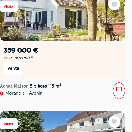
Vidéo
Favoris
359 000 €
2
Soit 3 176,99 €/m
Vente
2
Achat Maison
5 pièces 113 m
Mess
Morangis - Avenir
Vidéo
Favoris