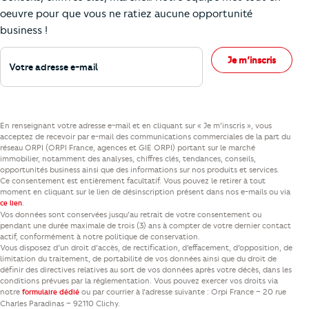
oeuvre pour que vous ne ratiez aucune opportunité
business !
Votre adresse e-mail
Je m’inscris
En renseignant votre adresse e-mail et en cliquant sur « Je m’inscris », vous
acceptez de recevoir par e-mail des communications commerciales de la part du
réseau ORPI (ORPI France, agences et GIE ORPI) portant sur le marché
immobilier, notamment des analyses, chiffres clés, tendances, conseils,
opportunités business ainsi que des informations sur nos produits et services.
Ce consentement est entièrement facultatif. Vous pouvez le retirer à tout
moment en cliquant sur le lien de désinscription présent dans nos e-mails ou via
.
ce lien
Vos données sont conservées jusqu’au retrait de votre consentement ou
pendant une durée maximale de trois (3) ans à compter de votre dernier contact
actif, conformément à notre politique de conservation.
Vous disposez d’un droit d’accès, de rectification, d’effacement, d’opposition, de
limitation du traitement, de portabilité de vos données ainsi que du droit de
définir des directives relatives au sort de vos données après votre décès, dans les
conditions prévues par la réglementation. Vous pouvez exercer vos droits via
notre
ou par courrier à l’adresse suivante : Orpi France – 20 rue
formulaire dédié
Charles Paradinas – 92110 Clichy.