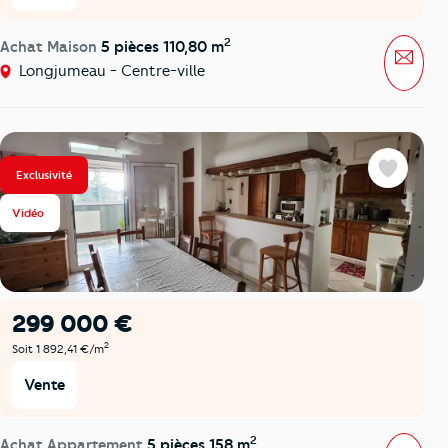
2
Achat Maison
5 pièces 110,80 m
Mess
Longjumeau - Centre-ville
Exclusivité
Favoris
Vidéo
299 000 €
2
Soit 1 892,41 €/m
Vente
2
Achat Appartement
5 pièces 158 m