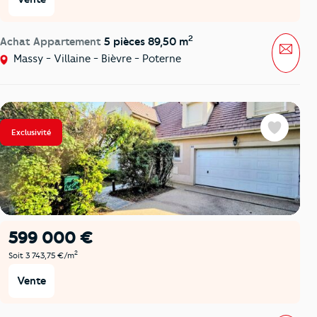
2
Achat Appartement
5 pièces 89,50 m
Mess
Massy - Villaine - Bièvre - Poterne
Exclusivité
Favoris
599 000 €
2
Soit 3 743,75 €/m
Vente