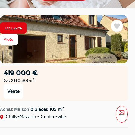
Exclusivité
Favoris
Vidéo
419 000 €
2
Soit 3 990,48 €/m
Vente
2
Achat Maison
6 pièces 105 m
Mess
Chilly-Mazarin - Centre-ville