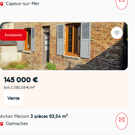
Cayeux-sur-Mer
Exclusivité
Favoris
145 000 €
2
Soit 2 282,03 €/m
Vente
2
Achat Maison
3 pièces 63,54 m
Mess
Gamaches