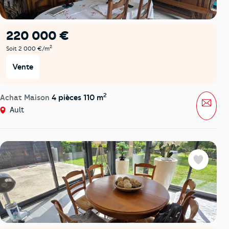
220 000 €
2
Soit 2 000 €/m
Vente
2
Achat Maison
4 pièces 110 m
Mess
Ault
Favoris