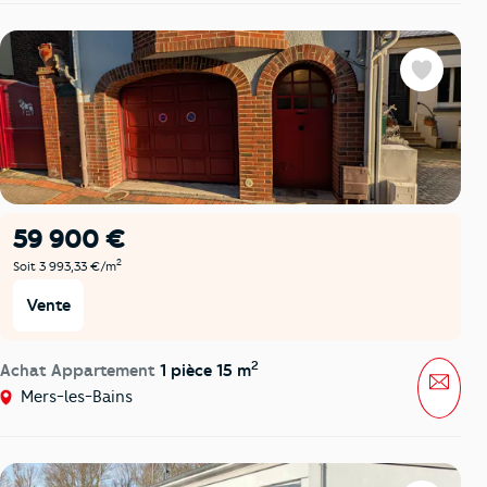
Favoris
59 900 €
2
Soit 3 993,33 €/m
Vente
2
Achat Appartement
1 pièce 15 m
Mess
Mers-les-Bains