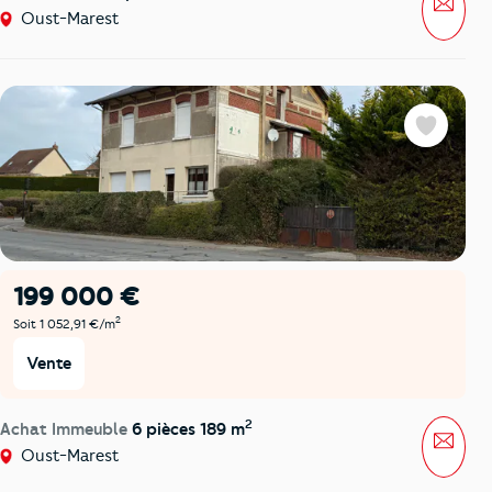
Oust-Marest
Favoris
199 000 €
2
Soit 1 052,91 €/m
Vente
2
Achat Immeuble
6 pièces 189 m
Mess
Oust-Marest