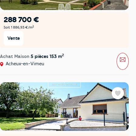
288 700 €
2
Soit 1 886,93 €/m
Vente
2
Achat Maison
5 pièces 153 m
Mess
Acheux-en-Vimeu
Favoris