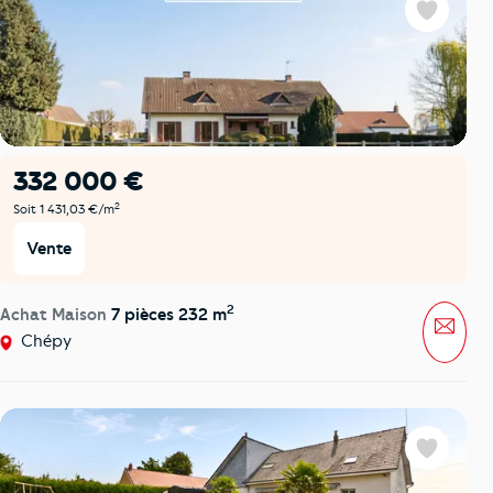
Favoris
332 000 €
2
Soit 1 431,03 €/m
Vente
2
Achat Maison
7 pièces 232 m
Mess
Chépy
Favoris