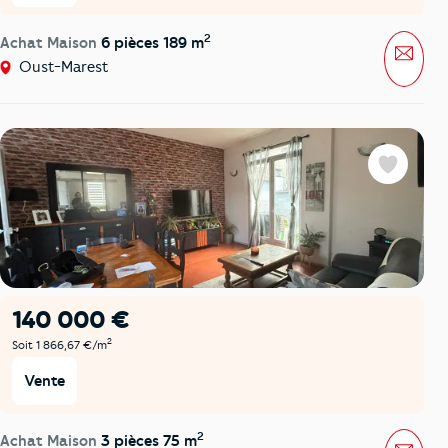
2
Achat Maison
6 pièces 189 m
Mess
Oust-Marest
Favoris
140 000 €
2
Soit 1 866,67 €/m
Vente
2
Achat Maison
3 pièces 75 m
Mess