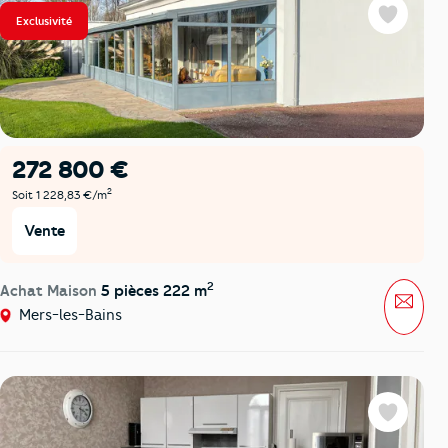
Exclusivité
Favoris
272 800 €
2
Soit 1 228,83 €/m
Vente
2
Achat Maison
5 pièces 222 m
Mess
Mers-les-Bains
Favoris