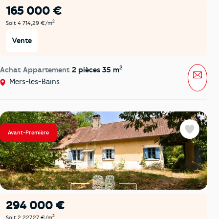
165 000 €
2
Soit 4 714,29 €/m
Vente
2
Achat Appartement
2 pièces 35 m
Mess
Mers-les-Bains
Avant-Première
Favoris
294 000 €
2
Soit 2 227,27 €/m