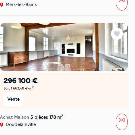
Mers-les-Bains
Favoris
296 100 €
2
Soit 1 663,48 €/m
Vente
2
Achat Maison
5 pièces 178 m
Mess
Doudelainville