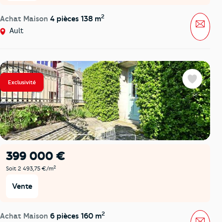
2
Achat Maison
4 pièces 138 m
Mess
Ault
Exclusivité
Favoris
399 000 €
2
Soit 2 493,75 €/m
Vente
2
Achat Maison
6 pièces 160 m
Mess