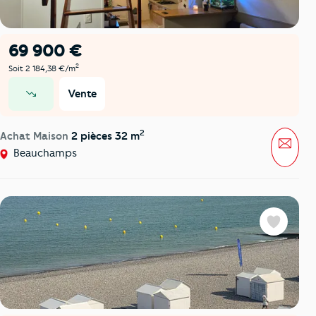
69 900 €
2
Soit 2 184,38 €/m
Vente
prix en baisse
2
Achat Maison
2 pièces 32 m
Mess
Beauchamps
Favoris