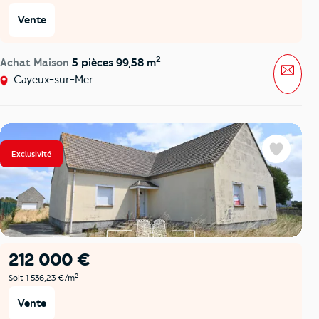
Vente
2
Achat Maison
5 pièces 99,58 m
Mess
Cayeux-sur-Mer
Exclusivité
Favoris
212 000 €
2
Soit 1 536,23 €/m
Vente