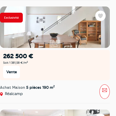
Exclusivité
Favoris
262 500 €
2
Soit 1 381,58 €/m
Vente
2
Achat Maison
5 pièces 190 m
Mess
Réalcamp