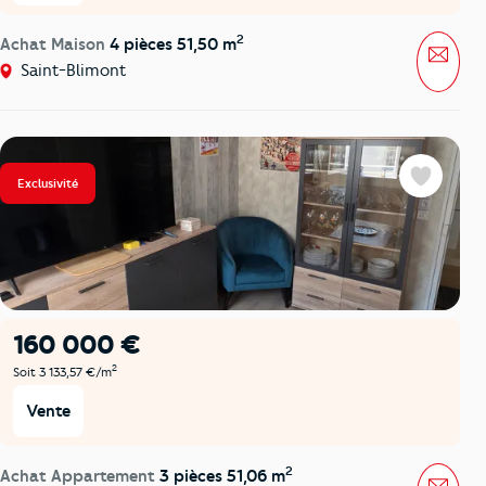
2
Achat Maison
4 pièces 51,50 m
Mess
Saint-Blimont
Exclusivité
Favoris
160 000 €
2
Soit 3 133,57 €/m
Vente
2
Achat Appartement
3 pièces 51,06 m
Mess