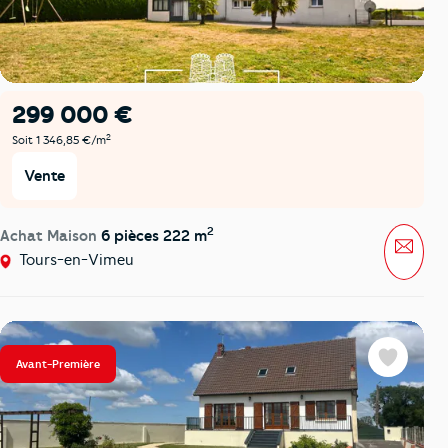
299 000 €
2
Soit 1 346,85 €/m
Vente
2
Achat Maison
6 pièces 222 m
Mess
Tours-en-Vimeu
Avant-Première
Favoris