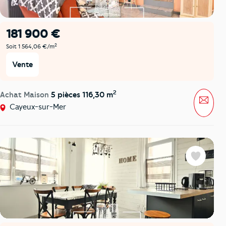
181 900 €
2
Soit 1 564,06 €/m
Vente
2
Achat Maison
5 pièces 116,30 m
Mess
Cayeux-sur-Mer
Favoris