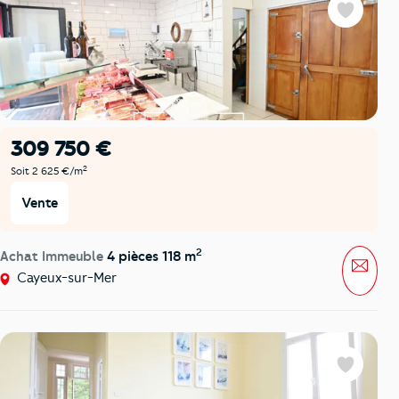
Favoris
309 750 €
2
Soit 2 625 €/m
Vente
2
Achat Immeuble
4 pièces 118 m
Mess
Cayeux-sur-Mer
Favoris