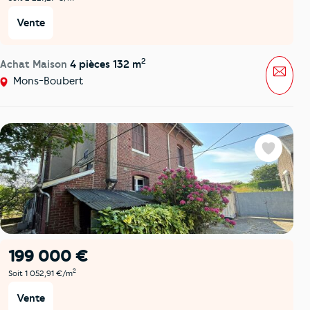
Vente
2
Achat Maison
4 pièces 132 m
Mess
Mons-Boubert
Favoris
199 000 €
2
Soit 1 052,91 €/m
Vente