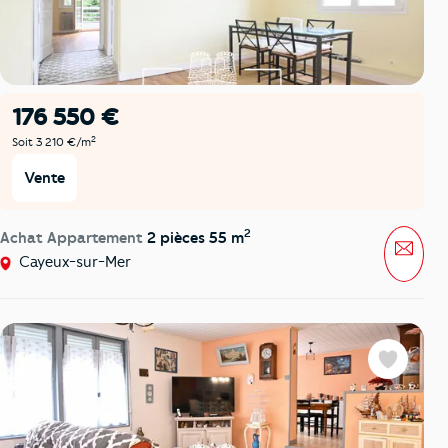
176 550 €
2
Soit 3 210 €/m
Vente
2
Achat Appartement
2 pièces 55 m
Mess
Cayeux-sur-Mer
Favoris