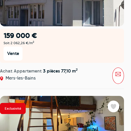
159 000 €
2
Soit 2 062,26 €/m
Vente
2
Achat Appartement
3 pièces 77,10 m
Mess
Mers-les-Bains
Exclusivité
Favoris