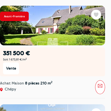
Avant-Première
Favoris
351 500 €
2
Soit 1 673,81 €/m
Vente
2
Achat Maison
8 pièces 210 m
Mess
Chépy