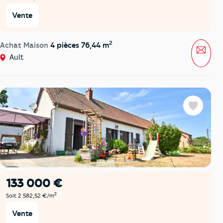
Vente
2
Achat Maison
4 pièces 76,44 m
Mess
Ault
Favoris
133 000 €
2
Soit 2 582,52 €/m
Vente