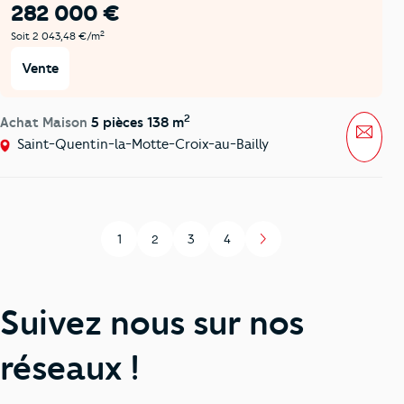
282 000 €
2
Soit 2 043,48 €/m
Vente
2
Achat Maison
5 pièces 138 m
Mess
Saint-Quentin-la-Motte-Croix-au-Bailly
1
2
3
4
Page
Page
Page
Page
Suivez nous sur nos
réseaux !