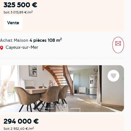
325 500 €
2
Soit 3 013,89 €/m
Vente
2
Achat Maison
4 pièces 108 m
Mess
Cayeux-sur-Mer
Favoris
294 000 €
2
Soit 2 952,40 €/m