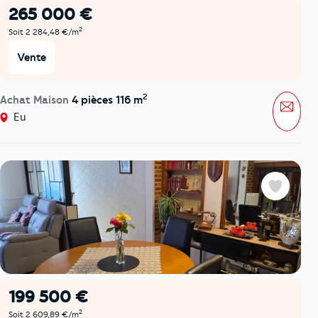
265 000 €
2
Soit 2 284,48 €/m
Vente
2
Achat Maison
4 pièces 116 m
Mess
Eu
Favoris
199 500 €
2
Soit 2 609,89 €/m