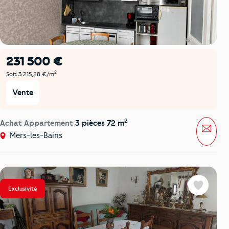
231 500 €
2
Soit 3 215,28 €/m
Vente
2
Achat Appartement
3 pièces 72 m
Mess
Mers-les-Bains
Exclusivité
Favoris