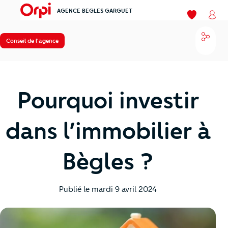
AGENCE BEGLES GARGUET
menu
Mes favori
Mon
Parta
Conseil de l'agence
Pourquoi investir
dans l’immobilier à
Bègles ?
Publié le
mardi 9 avril 2024