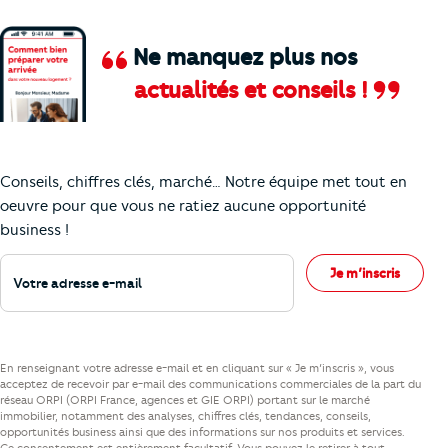
Ne manquez plus nos
actualités et conseils !
Comment je vais faire pour suivre le marc
Conseils, chiffres clés, marché… Notre équipe met tout en
oeuvre pour que vous ne ratiez aucune opportunité
business !
Votre adresse e-mail
Je m’inscris
En renseignant votre adresse e-mail et en cliquant sur « Je m’inscris », vous
acceptez de recevoir par e-mail des communications commerciales de la part du
réseau ORPI (ORPI France, agences et GIE ORPI) portant sur le marché
immobilier, notamment des analyses, chiffres clés, tendances, conseils,
opportunités business ainsi que des informations sur nos produits et services.