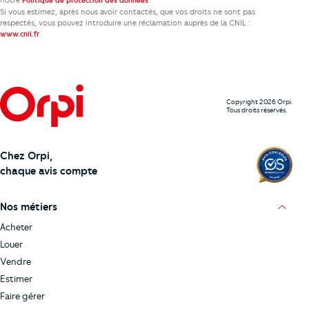
notre
.
Politique de protection des données
Si vous estimez, après nous avoir contactés, que vos droits ne sont pas
respectés, vous pouvez introduire une réclamation auprès de la CNIL :
.
www.cnil.fr
Copyright 2026 Orpi.
Tous droits réservés.
Chez Orpi,
chaque avis compte
Nos métiers
Acheter
Louer
Vendre
Estimer
Faire gérer