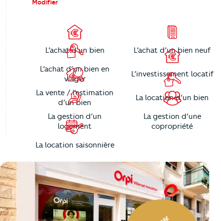
Modifier
L’achat d’un bien
L’achat d’un bien neuf
L’achat d’un bien en
L’investissement locatif
viager
La vente / l’estimation
La location d’un bien
d’un bien
La gestion d’un
La gestion d’une
logement
copropriété
La location saisonnière
https://cutjhqvjma.cloudimg.io/_prod_/telemaque/%2Fag