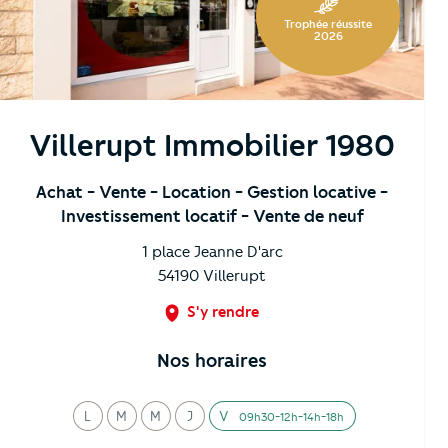
Trophée réussite
2026
Villerupt Immobilier 1980
Achat
- Vente
- Location
- Gestion locative
-
Investissement locatif
- Vente de neuf
1 place Jeanne D'arc
54190
Villerupt
S'y rendre
Nos horaires
L
M
M
J
V
09h30-12h-14h-18h
undi
ardi
ercredi
eudi
endredi