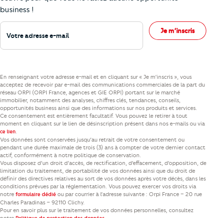
business !
Votre adresse e-mail
Je m’inscris
En renseignant votre adresse e-mail et en cliquant sur « Je m’inscris », vous
acceptez de recevoir par e-mail des communications commerciales de la part du
réseau ORPI (ORPI France, agences et GIE ORPI) portant sur le marché
immobilier, notamment des analyses, chiffres clés, tendances, conseils,
opportunités business ainsi que des informations sur nos produits et services.
Ce consentement est entièrement facultatif. Vous pouvez le retirer à tout
moment en cliquant sur le lien de désinscription présent dans nos e-mails ou via
.
ce lien
Vos données sont conservées jusqu’au retrait de votre consentement ou
pendant une durée maximale de trois (3) ans à compter de votre dernier contact
actif, conformément à notre politique de conservation.
Vous disposez d’un droit d’accès, de rectification, d’effacement, d’opposition, de
limitation du traitement, de portabilité de vos données ainsi que du droit de
définir des directives relatives au sort de vos données après votre décès, dans les
conditions prévues par la réglementation. Vous pouvez exercer vos droits via
notre
ou par courrier à l’adresse suivante : Orpi France – 20 rue
formulaire dédié
Charles Paradinas – 92110 Clichy.
Pour en savoir plus sur le traitement de vos données personnelles, consultez