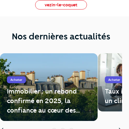
vezin-le-coquet
Nos dernières actualités
Acheter
Acheter
Immobilier : un rebond
Taux im
confirmé en 2025, la
un clim
confiance au cœur des
enjeux de 2026