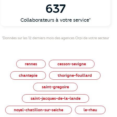
637
Collaborateurs à votre service*
*Données sur les 12 derniers mois des agences Orpi de votre secteur
rennes
cesson-sevigne
chantepie
thorigne-fouillard
saint-gregoire
saint-jacques-de-la-lande
noyal-chatillon-sur-seiche
le-rheu