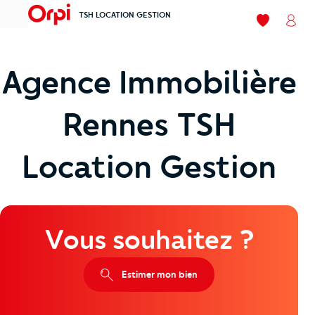
TSH LOCATION GESTION
menu
Mes favoris
Mon
Agence Immobilière
Rennes TSH
Location Gestion
Vous souhaitez ?
Estimer mon bien