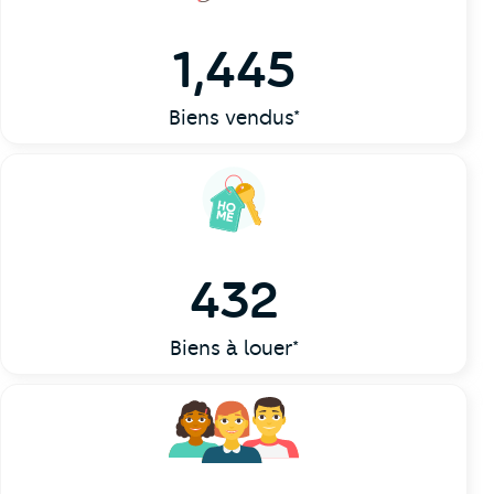
1,445
Biens vendus*
432
Biens à louer*