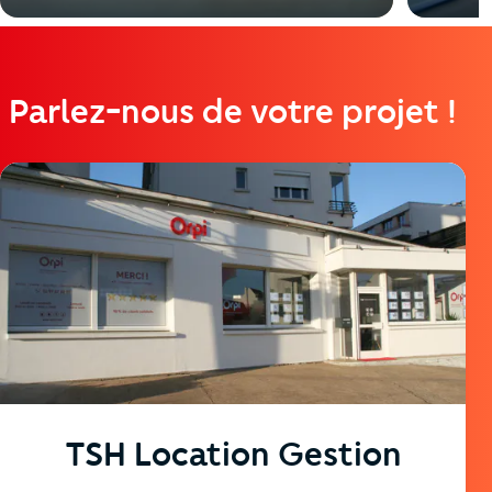
Parlez-nous de votre projet !
https://cutjhqvjma.cloudimg.io/_prod_/telemaque/%2Fa
TSH Location Gestion