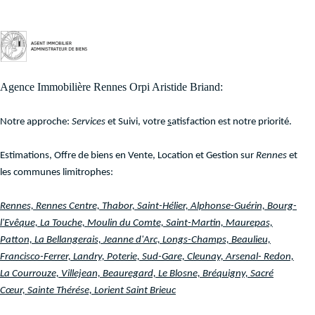
Agence Immobilière Rennes Orpi Aristide Briand:
Notre approche:
Services
et Suivi
, votre
s
atisfaction est notre priorité.
Estimations, Offre de biens en Vente, Location et Gestion sur
Rennes
et
les communes limitrophes:
Rennes, Rennes Centre, Thabor, Saint-Hélier, Alphonse-Guérin, Bourg-
l'Evêque, La Touche, Moulin du Comte, Saint-Martin, Maurepas,
Patton, La Bellangerais, Jeanne d'Arc, Longs-Champs, Beaulieu,
Francisco-Ferrer, Landry, Poterie, Sud-Gare, Cleunay, Arsenal- Redon,
La Courrouze, Villejean, Beauregard, Le Blosne, Bréquigny, Sacré
Cœur, Sainte Thérése, Lorient Saint Brieuc