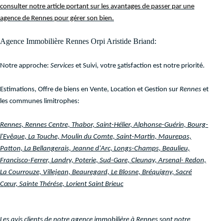
consulter notre article portant sur les avantages de passer par une
agence de Rennes pour gérer son bien.
Agence Immobilière Rennes Orpi Aristide Briand:
Notre approche:
Services
et Suivi
, votre
s
atisfaction est notre priorité.
Estimations, Offre de biens en Vente, Location et Gestion sur
Rennes
et
les communes limitrophes:
Rennes, Rennes Centre, Thabor, Saint-Hélier, Alphonse-Guérin, Bourg-
l'Evêque, La Touche, Moulin du Comte, Saint-Martin, Maurepas,
Patton, La Bellangerais, Jeanne d'Arc, Longs-Champs, Beaulieu,
Francisco-Ferrer, Landry, Poterie, Sud-Gare, Cleunay, Arsenal- Redon,
La Courrouze, Villejean, Beauregard, Le Blosne, Bréquigny, Sacré
Cœur, Sainte Thérése, Lorient Saint Brieuc
Les avis clients de notre agence immobilière à Rennes sont notre