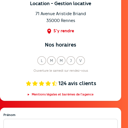
Location
- Gestion locative
71 Avenue Aristide Briand
35000
Rennes
S'y rendre
Nos horaires
L
M
M
J
V
undi
ardi
ercredi
eudi
endredi
Ouverture le samedi sur rendez-vous
124
avis clients
Mentions légales et barèmes de l'agence
Prénom