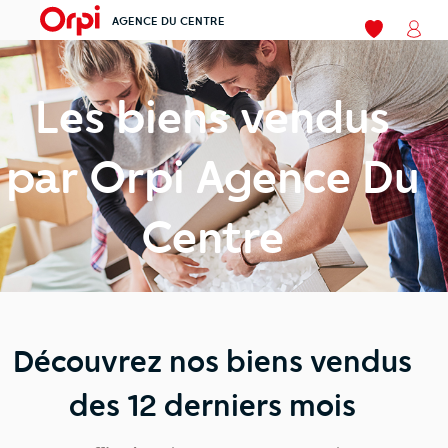
AGENCE DU CENTRE
menu
Mes favoris
Mon
Les biens vendus
par Orpi Agence Du
Centre
Découvrez nos biens vendus
des 12 derniers mois