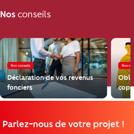
Nos
conseils
Nos conseils
Nos con
Déclaration de vos revenus
Obli
fonciers
copr
Parlez-nous de votre projet !