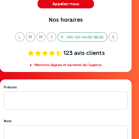
Appelez-nous
04 94 90 26 65
Nos horaires
L
M
M
J
V
S
09h-12h-14h30-18h30
undi
ardi
ercredi
eudi
endredi
amedi
123
avis clients
Mentions légales et barèmes de l'agence
Prénom
Nom