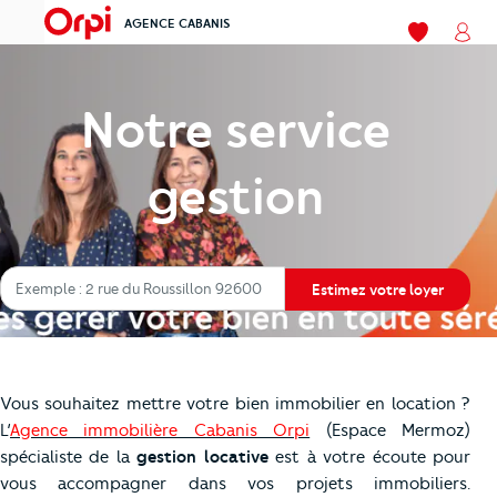
AGENCE CABANIS
menu
Mes favori
Mon
Notre service
gestion
Adresse du bien à estimer
Estimez le loyer votre bien
Exemple : 2 rue du Roussillon 92600
Estimez votre loyer
Vous souhaitez mettre votre bien immobilier en location
?
L
’
Agence immobilière Cabanis Orpi
(Espace Mermoz)
spécialiste de la
gestion locative
est à votre écoute pour
vous accompagner dans vos projets immobiliers.