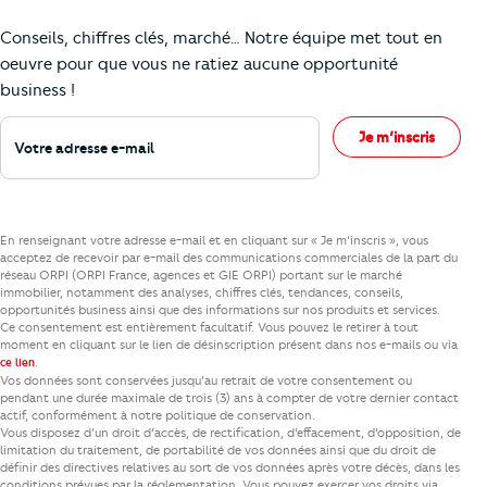
Comment je vais faire pour suivre le marc
Conseils, chiffres clés, marché… Notre équipe met tout en
oeuvre pour que vous ne ratiez aucune opportunité
business !
Votre adresse e-mail
Je m’inscris
En renseignant votre adresse e-mail et en cliquant sur « Je m’inscris », vous
acceptez de recevoir par e-mail des communications commerciales de la part du
réseau ORPI (ORPI France, agences et GIE ORPI) portant sur le marché
immobilier, notamment des analyses, chiffres clés, tendances, conseils,
opportunités business ainsi que des informations sur nos produits et services.
Ce consentement est entièrement facultatif. Vous pouvez le retirer à tout
moment en cliquant sur le lien de désinscription présent dans nos e-mails ou via
.
ce lien
Vos données sont conservées jusqu’au retrait de votre consentement ou
pendant une durée maximale de trois (3) ans à compter de votre dernier contact
actif, conformément à notre politique de conservation.
Vous disposez d’un droit d’accès, de rectification, d’effacement, d’opposition, de
limitation du traitement, de portabilité de vos données ainsi que du droit de
définir des directives relatives au sort de vos données après votre décès, dans les
conditions prévues par la réglementation. Vous pouvez exercer vos droits via