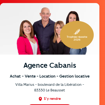
https://cutjhqvjma.cloudimg.io/_prod_/orpibackend/eae5
Trophée réussite
2026
Agence Cabanis
Achat
- Vente
- Location
- Gestion locative
Villa Marius - boulevard de la Libération -
83330
Le Beausset
S'y rendre