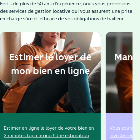
Forts de plus de 50 ans d’expérience, nous vous proposons
des services de gestion locative qui vous assurent une prise
en charge sûre et efficace de vos obligations de bailleur.
Estimer le loyer de
Manda
mon bien en ligne
Estimer en ligne le loyer de votre bien en
Vous souhaite
2 minutes top chrono ! Une estimation
investissemen