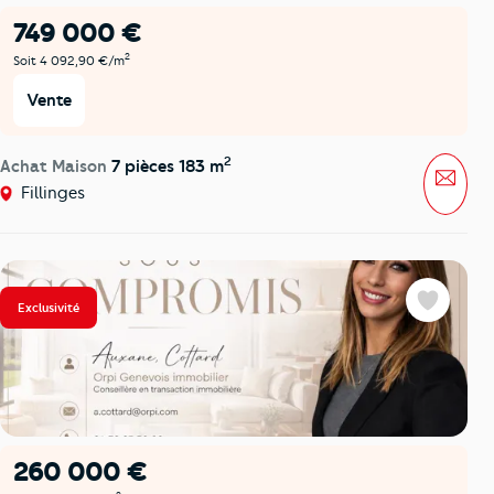
749 000 €
2
Soit 4 092,90 €/m
Vente
2
Achat Maison
7 pièces 183 m
Mess
Fillinges
Exclusivité
Favoris
260 000 €