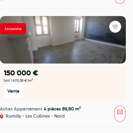
Exclusivité
Favoris
150 000 €
2
Soit 1 670,38 €/m
Vente
2
Achat Appartement
4 pièces 89,80 m
Mess
Rumilly - Les Collines - Nord