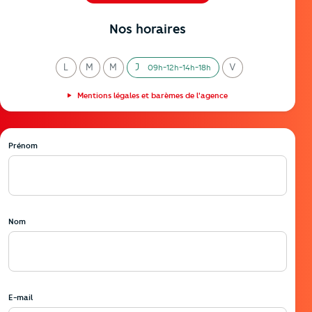
04 50 79 25 59
Nos horaires
L
M
M
J
V
09h-12h-14h-18h
undi
ardi
ercredi
eudi
endredi
Mentions légales et barèmes de l'agence
Prénom
Nom
E-mail