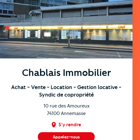
https://cutjhqvjma.cloudimg.io/_prod_/telemaque/%2Fa
Chablais Immobilier
Achat
- Vente
- Location
- Gestion locative
-
Syndic de copropriété
10 rue des Amoureux
74100
Annemasse
S'y rendre
Appelez-nous