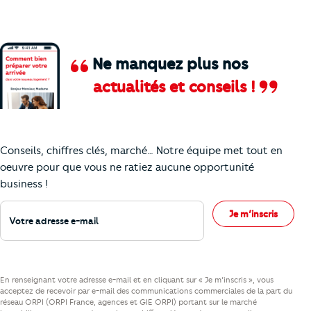
Ne manquez plus nos
actualités et conseils !
Comment je vais faire pour suivre le marc
Conseils, chiffres clés, marché… Notre équipe met tout en
oeuvre pour que vous ne ratiez aucune opportunité
business !
Votre adresse e-mail
Je m’inscris
En renseignant votre adresse e-mail et en cliquant sur « Je m’inscris », vous
acceptez de recevoir par e-mail des communications commerciales de la part du
réseau ORPI (ORPI France, agences et GIE ORPI) portant sur le marché