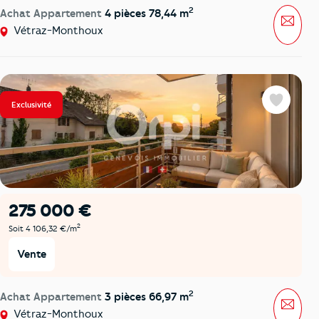
2
Achat Appartement
4 pièces 78,44 m
Mess
Vétraz-Monthoux
Exclusivité
Favoris
275 000 €
2
Soit 4 106,32 €/m
Vente
2
Achat Appartement
3 pièces 66,97 m
Mess
Vétraz-Monthoux