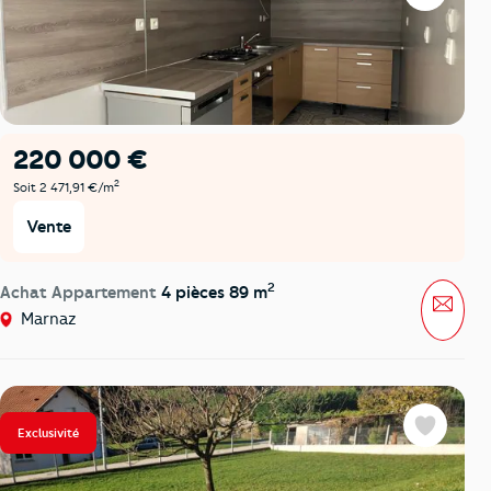
220 000 €
2
Soit 2 471,91 €/m
Vente
2
Achat Appartement
4 pièces 89 m
Mess
Marnaz
Exclusivité
Favoris