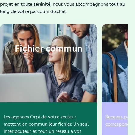
projet en toute sérénité, nous vous accompagnons tout au
long de votre parcours d’achat.
Fichier commun
A
Les agences Orpi de votre secteur
Recevez par e
mettent en commun leur fichier. Un seul
correspondent
interlocuteur et tout un réseau à vos