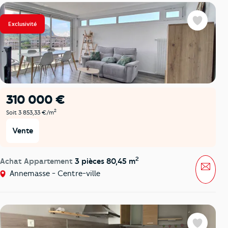
Exclusivité
Favoris
310 000 €
2
Soit 3 853,33 €/m
Vente
2
Achat Appartement
3 pièces 80,45 m
Mess
Annemasse - Centre-ville
Favoris