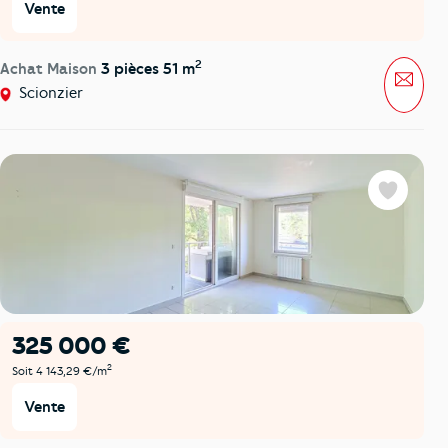
Vente
2
Achat Maison
3 pièces 51 m
Mess
Scionzier
Favoris
325 000 €
2
Soit 4 143,29 €/m
Vente