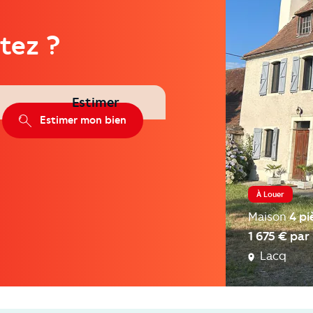
tez ?
Estimer
Estimer mon bien
À Louer
Maison
4 pi
1 675 € par
Lacq