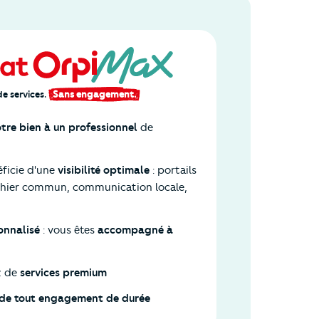
e services.
Sans engagement.
otre bien à un professionnel
de
éficie d'une
visibilité optimale
: portails
ichier commun, communication locale,
sonnalisé
: vous êtes
accompagné à
z de
services premium
e de tout engagement de durée