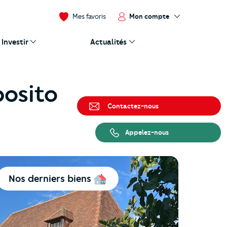
Mon compte
Mes favoris
Investir
Actualités
posito
Contactez-nous
Appelez-nous
Nos derniers biens