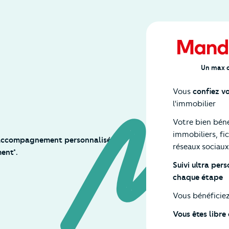
Un max d
Vous
confiez v
l'immobilier
Votre bien bén
immobiliers, f
 accompagnement personnalisé et
réseaux sociaux
ent*.
Suivi ultra per
chaque étape
Vous bénéficie
Vous êtes libr