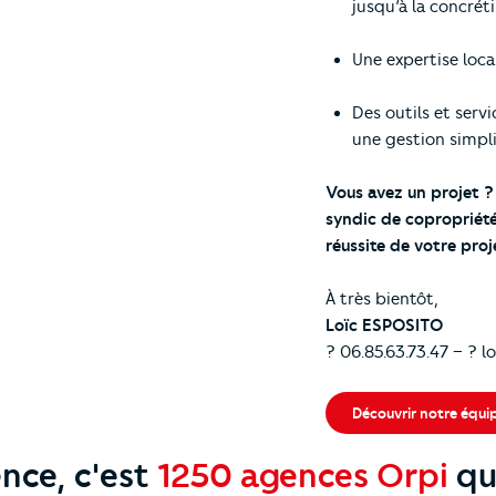
jusqu’à la concrét
Une expertise loca
Des outils et serv
une gestion simpli
Vous avez un projet ?
syndic de copropriété
réussite de votre proj
À très bientôt,
Loïc ESPOSITO
? 06.85.63.73.47 – ?
l
Découvrir notre équi
nce, c'est
1250 agences Orpi
qui