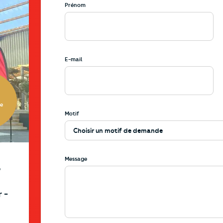
Prénom
0721_102039.jpg?p=agency-card&ci_url_encoded=1&ci_sign
E-mail
te
Motif
Message
r
r
-