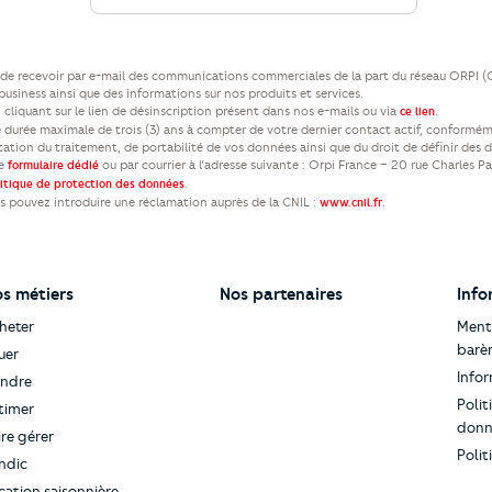
ez de recevoir par e-mail des communications commerciales de la part du réseau ORPI 
usiness ainsi que des informations sur nos produits et services.
cliquant sur le lien de désinscription présent dans nos e-mails ou via
.
ce lien
durée maximale de trois (3) ans à compter de votre dernier contact actif, conformém
itation du traitement, de portabilité de vos données ainsi que du droit de définir des 
re
ou par courrier à l’adresse suivante : Orpi France – 20 rue Charles P
formulaire dédié
.
litique de protection des données
us pouvez introduire une réclamation auprès de la CNIL :
.
www.cnil.fr
s métiers
Nos partenaires
Info
heter
Menti
barè
uer
Infor
ndre
Polit
timer
donn
ire gérer
Polit
ndic
cation saisonnière