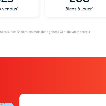
s vendus*
Biens à louer*
nées sur les 12 derniers mois des agences Orpi de votre secteur