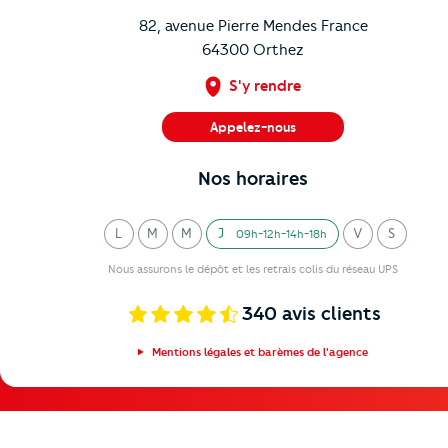
82, avenue Pierre Mendes France
64300
Orthez
S'y rendre
Appelez-nous
05 59 69 37 27
Nos horaires
L
M
M
J
V
S
09h-12h-14h-18h
undi
ardi
ercredi
eudi
endredi
amedi
Nous assurons le dépôt et les retrais colis du réseau UPS
340
avis clients
Mentions légales et barèmes de l'agence