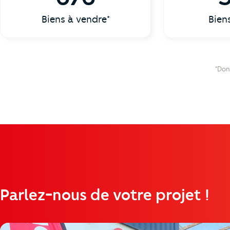
Biens à vendre*
Bien
*Don
Parlez-nous de votre projet !