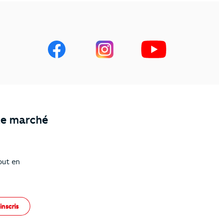
le marché
out en
inscris