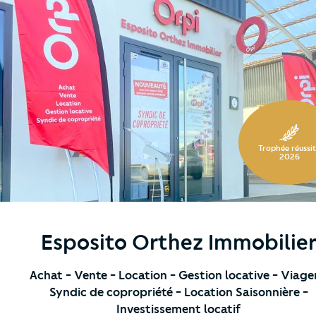
https://cutjhqvjma.cloudimg.io/_prod_/orpibackend/IMG_
Trophée réussi
2026
Esposito Orthez Immobilie
Achat
- Vente
- Location
- Gestion locative
- Viage
Syndic de copropriété
- Location Saisonnière
-
Investissement locatif