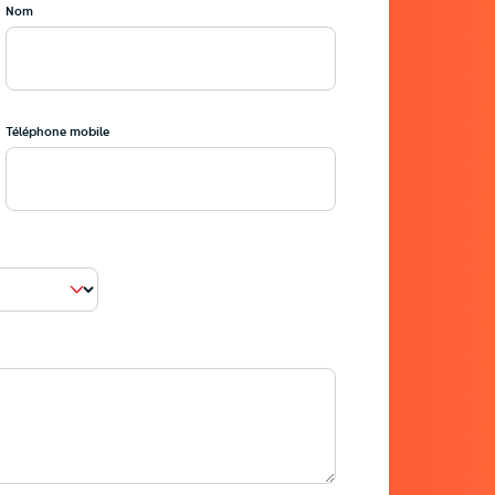
Nom
=749e4617a28a74c4bd29525dfe883f042666ec01
Téléphone mobile