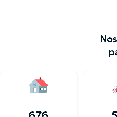
Nos
p
676