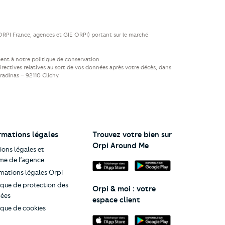
(ORPI France, agences et GIE ORPI) portant sur le marché
ent à notre politique de conservation.
directives relatives au sort de vos données après votre décès, dans
aradinas – 92110 Clichy.
rmations légales
Trouvez votre bien sur
Orpi Around Me
ons légales et
me de l’agence
mations légales Orpi
ique de protection des
Orpi & moi : votre
ées
espace client
ique de cookies