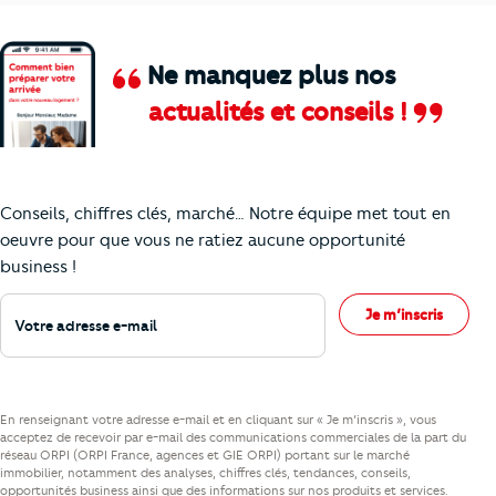
Ne manquez plus nos
actualités et conseils !
Comment je vais faire pour suivre le marc
Conseils, chiffres clés, marché… Notre équipe met tout en
oeuvre pour que vous ne ratiez aucune opportunité
business !
Votre adresse e-mail
Je m’inscris
En renseignant votre adresse e-mail et en cliquant sur « Je m’inscris », vous
acceptez de recevoir par e-mail des communications commerciales de la part du
réseau ORPI (ORPI France, agences et GIE ORPI) portant sur le marché
immobilier, notamment des analyses, chiffres clés, tendances, conseils,
opportunités business ainsi que des informations sur nos produits et services.