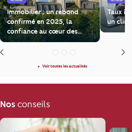
Acheter
Acheter
Immobilier : un rebond
Taux im
confirmé en 2025, la
un clim
confiance au cœur des
enjeux de 2026
1
2
3
Voir toutes les actualités
Nos
conseils