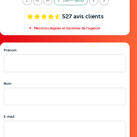
L
M
M
J
V
S
09h---18h30
undi
ardi
ercredi
eudi
endredi
amedi
527
avis clients
Mentions légales et barèmes de l'agence
Prénom
Nom
E-mail