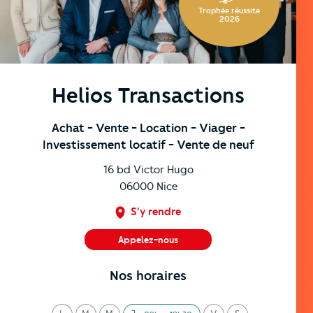
Trophée réussite
2026
Helios Transactions
Achat
- Vente
- Location
- Viager
-
Investissement locatif
- Vente de neuf
16 bd Victor Hugo
06000
Nice
S'y rendre
Appelez-nous
04 93 88 77 55
Nos horaires