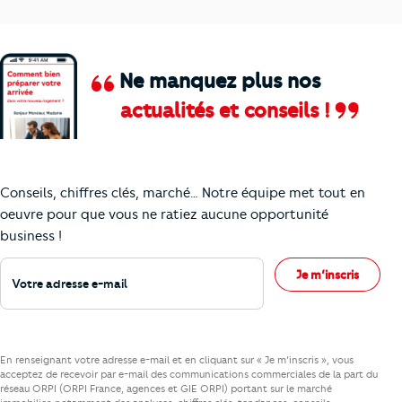
Ne manquez plus nos
actualités et conseils !
Comment je vais faire pour suivre le marc
Conseils, chiffres clés, marché… Notre équipe met tout en
oeuvre pour que vous ne ratiez aucune opportunité
business !
Votre adresse e-mail
Je m’inscris
En renseignant votre adresse e-mail et en cliquant sur « Je m’inscris », vous
acceptez de recevoir par e-mail des communications commerciales de la part du
réseau ORPI (ORPI France, agences et GIE ORPI) portant sur le marché