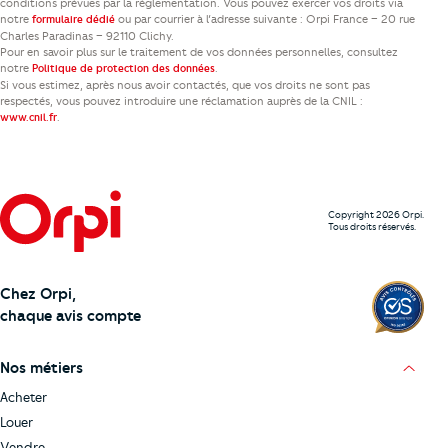
conditions prévues par la réglementation. Vous pouvez exercer vos droits via
notre
ou par courrier à l’adresse suivante : Orpi France – 20 rue
formulaire dédié
Charles Paradinas – 92110 Clichy.
Pour en savoir plus sur le traitement de vos données personnelles, consultez
notre
.
Politique de protection des données
Si vous estimez, après nous avoir contactés, que vos droits ne sont pas
respectés, vous pouvez introduire une réclamation auprès de la CNIL :
.
www.cnil.fr
Copyright 2026 Orpi.
Tous droits réservés.
Chez Orpi,
chaque avis compte
Nos métiers
Acheter
Louer
Vendre