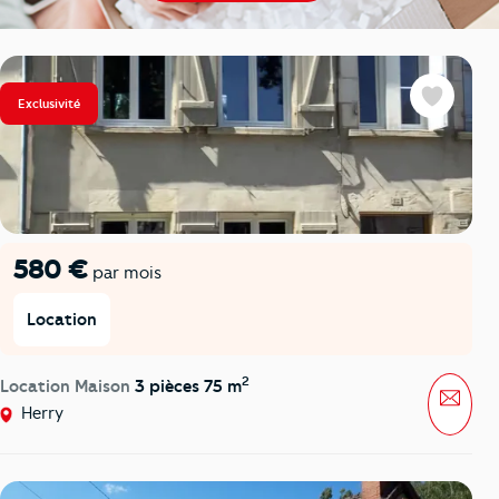
Exclusivité
Favoris
580 €
par mois
Location
2
Location Maison
3 pièces 75 m
Mess
Herry