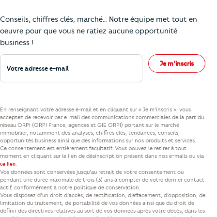
Comment je vais faire pour suivre le marc
Conseils, chiffres clés, marché… Notre équipe met tout en
oeuvre pour que vous ne ratiez aucune opportunité
business !
Votre adresse e-mail
Je m’inscris
En renseignant votre adresse e-mail et en cliquant sur « Je m’inscris », vous
acceptez de recevoir par e-mail des communications commerciales de la part du
réseau ORPI (ORPI France, agences et GIE ORPI) portant sur le marché
immobilier, notamment des analyses, chiffres clés, tendances, conseils,
opportunités business ainsi que des informations sur nos produits et services.
Ce consentement est entièrement facultatif. Vous pouvez le retirer à tout
moment en cliquant sur le lien de désinscription présent dans nos e-mails ou via
.
ce lien
Vos données sont conservées jusqu’au retrait de votre consentement ou
pendant une durée maximale de trois (3) ans à compter de votre dernier contact
actif, conformément à notre politique de conservation.
Vous disposez d’un droit d’accès, de rectification, d’effacement, d’opposition, de
limitation du traitement, de portabilité de vos données ainsi que du droit de
définir des directives relatives au sort de vos données après votre décès, dans les