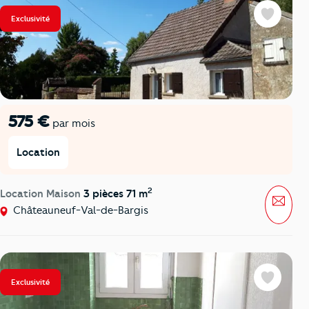
Exclusivité
Favoris
575 €
par mois
Location
2
Location Maison
3 pièces 71 m
Mess
Châteauneuf-Val-de-Bargis
Exclusivité
Favoris