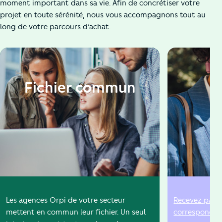
moment important dans sa vie. Afin de concrétiser votre
projet en toute sérénité, nous vous accompagnons tout au
long de votre parcours d’achat.
Fichier commun
A
Les agences Orpi de votre secteur
Recevez par e
mettent en commun leur fichier. Un seul
correspondent