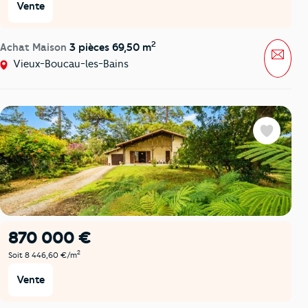
Vente
2
Achat Maison
3 pièces 69,50 m
Mess
Vieux-Boucau-les-Bains
Favoris
870 000 €
2
Soit 8 446,60 €/m
Vente