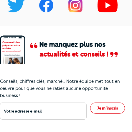
Ne manquez plus nos
actualités et conseils !
Comment je vais faire pour suivre le marc
Conseils, chiffres clés, marché… Notre équipe met tout en
oeuvre pour que vous ne ratiez aucune opportunité
business !
Votre adresse e-mail
Je m’inscris