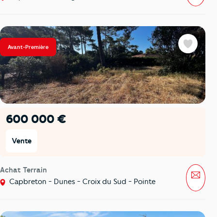
Avant-Première
Favoris
600 000 €
Vente
Achat Terrain
Mess
Capbreton - Dunes - Croix du Sud - Pointe