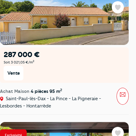
Favoris
287 000 €
2
Soit 3 021,05 €/m
Vente
2
Achat Maison
4 pièces 95 m
Mess
Saint-Paul-lès-Dax - La Pince - La Pigneraie -
Lesbordes - Hontarrède
Exclusivité