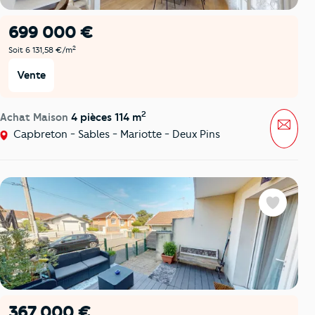
699 000 €
2
Soit 6 131,58 €/m
Vente
2
Achat Maison
4 pièces 114 m
Mess
Capbreton - Sables - Mariotte - Deux Pins
Favoris
367 000 €