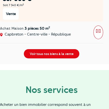
2
Soit 7 340 €/m
Vente
2
Achat Maison
3 pièces 50 m
Mess
Capbreton - Centre-ville - République
Voir tous nos biens à la vente
Nos services
Acheter un bien immobilier correspond souvent à un