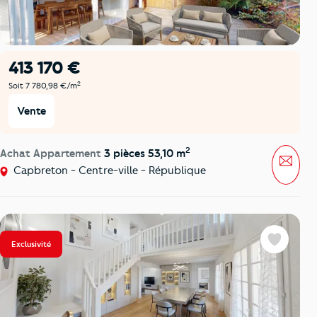
413 170 €
2
Soit 7 780,98 €/m
Vente
2
Achat Appartement
3 pièces 53,10 m
Mess
Capbreton - Centre-ville - République
Exclusivité
Favoris