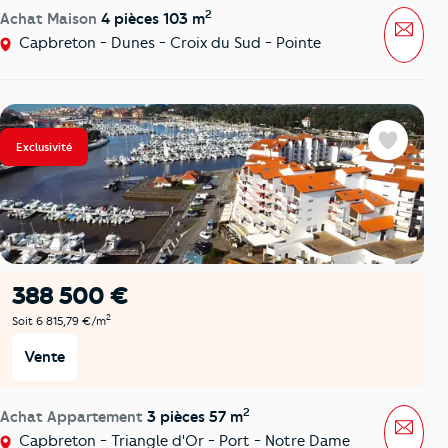
2
Achat Maison
4 pièces 103 m
Mess
Capbreton - Dunes - Croix du Sud - Pointe
Exclusivité
Favoris
388 500 €
2
Soit 6 815,79 €/m
Vente
2
Achat Appartement
3 pièces 57 m
Mess
Capbreton - Triangle d'Or - Port - Notre Dame