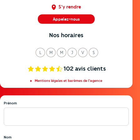
S'y rendre
Appelez-nous
05 58 42 42 24
Nos horaires
L
M
M
J
V
S
undi
ardi
ercredi
eudi
endredi
amedi
102
avis clients
Mentions légales et barèmes de l'agence
Prénom
Nom