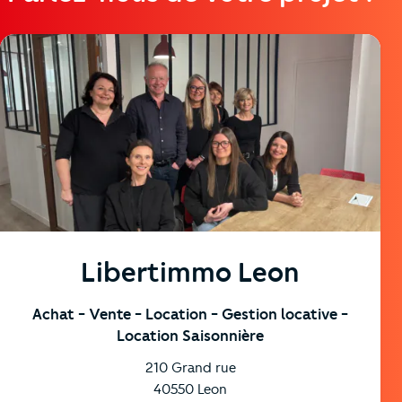
https://cutjhqvjma.cloudimg.io/_prod_/orpibackend/Tea
Libertimmo Leon
Achat
- Vente
- Location
- Gestion locative
-
Location Saisonnière
210 Grand rue
40550
Leon