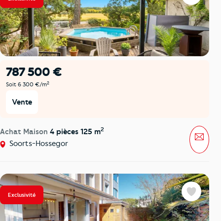
Favoris
787 500 €
2
Soit 6 300 €/m
Vente
2
Achat Maison
4 pièces 125 m
Mess
Soorts-Hossegor
Exclusivité
Favoris