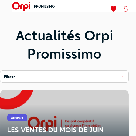
PROMISSIMO
menu
Mes favoris
Mon
Actualités Orpi
Promissimo
Filtrer
Acheter
LES VENTES DU MOIS DE JUIN