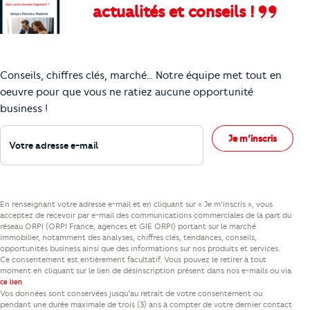
actualités et conseils !
Comment je vais faire pour suivre le marc
Conseils, chiffres clés, marché… Notre équipe met tout en
oeuvre pour que vous ne ratiez aucune opportunité
business !
Votre adresse e-mail
Je m’inscris
En renseignant votre adresse e-mail et en cliquant sur « Je m’inscris », vous
acceptez de recevoir par e-mail des communications commerciales de la part du
réseau ORPI (ORPI France, agences et GIE ORPI) portant sur le marché
immobilier, notamment des analyses, chiffres clés, tendances, conseils,
opportunités business ainsi que des informations sur nos produits et services.
Ce consentement est entièrement facultatif. Vous pouvez le retirer à tout
moment en cliquant sur le lien de désinscription présent dans nos e-mails ou via
.
ce lien
Vos données sont conservées jusqu’au retrait de votre consentement ou
pendant une durée maximale de trois (3) ans à compter de votre dernier contact