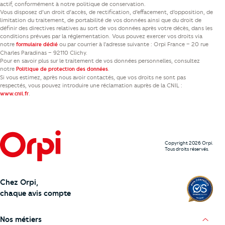
actif, conformément à notre politique de conservation.
Vous disposez d’un droit d’accès, de rectification, d’effacement, d’opposition, de
limitation du traitement, de portabilité de vos données ainsi que du droit de
définir des directives relatives au sort de vos données après votre décès, dans les
conditions prévues par la réglementation. Vous pouvez exercer vos droits via
notre
ou par courrier à l’adresse suivante : Orpi France – 20 rue
formulaire dédié
Charles Paradinas – 92110 Clichy.
Pour en savoir plus sur le traitement de vos données personnelles, consultez
notre
.
Politique de protection des données
Si vous estimez, après nous avoir contactés, que vos droits ne sont pas
respectés, vous pouvez introduire une réclamation auprès de la CNIL :
.
www.cnil.fr
Copyright 2026 Orpi.
Tous droits réservés.
Chez Orpi,
chaque avis compte
Nos métiers