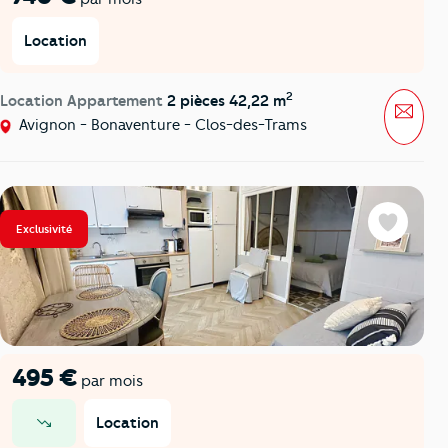
Location
2
Location Appartement
2 pièces 42,22 m
Mess
Avignon - Bonaventure - Clos-des-Trams
Exclusivité
Favoris
495 €
par mois
Location
prix en baisse