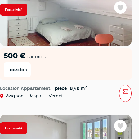
Exclusivité
Favoris
500 €
par mois
Location
2
Location Appartement
1 pièce 18,46 m
Mess
Avignon - Raspail - Vernet
Exclusivité
Favoris