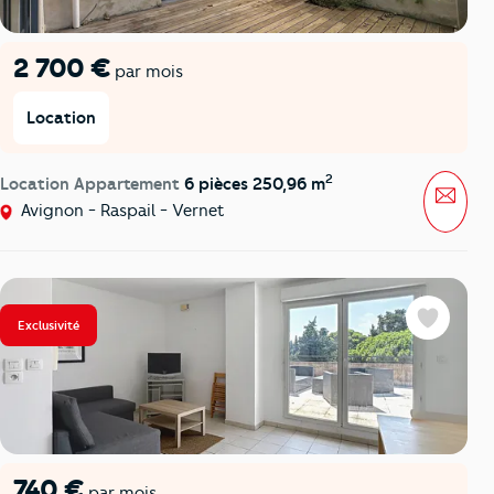
2 700 €
par mois
Location
2
Location Appartement
6 pièces 250,96 m
Mess
Avignon - Raspail - Vernet
Exclusivité
Favoris
740 €
par mois