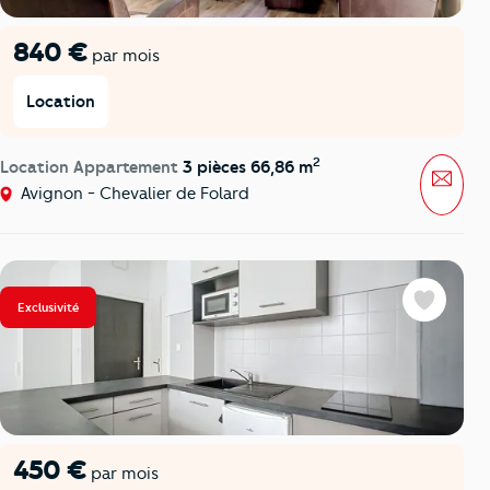
840 €
par mois
Location
2
Location Appartement
3 pièces 66,86 m
Mess
Avignon - Chevalier de Folard
Exclusivité
Favoris
450 €
par mois