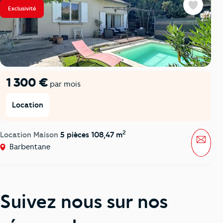
Exclusivité
Favoris
1 300 €
par mois
Location
2
Location Maison
5 pièces 108,47 m
Mess
Barbentane
Suivez nous sur nos