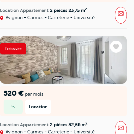
2
Location Appartement
2 pièces 23,75 m
Mess
Avignon - Carmes - Carreterie - Université
Exclusivité
Favoris
520 €
par mois
Location
prix en baisse
2
Location Appartement
2 pièces 32,56 m
Mess
Avignon - Carmes - Carreterie - Université