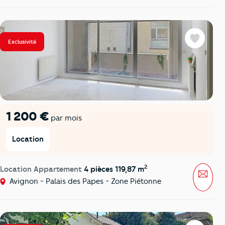
Exclusivité
Favoris
1 200 €
par mois
Location
2
Location Appartement
4 pièces 119,87 m
Mess
Avignon - Palais des Papes - Zone Piétonne