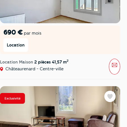
690 €
par mois
Location
2
Location Maison
2 pièces 41,57 m
Mess
Châteaurenard - Centre-ville
Exclusivité
Favoris