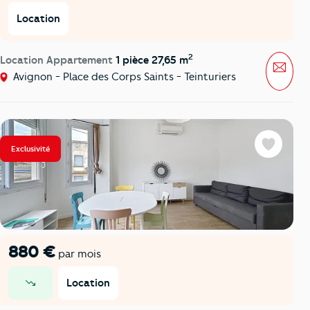
Location
2
Location Appartement
1 pièce 27,65 m
Mess
Avignon - Place des Corps Saints - Teinturiers
Exclusivité
Favoris
880 €
par mois
Location
prix en baisse