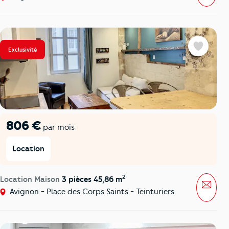
Exclusivité
Favoris
806 €
par mois
Location
2
Location Maison
3 pièces 45,86 m
Mess
Avignon - Place des Corps Saints - Teinturiers