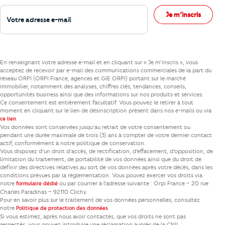
Votre adresse e-mail
Je m’inscris
En renseignant votre adresse e-mail et en cliquant sur « Je m’inscris », vous
acceptez de recevoir par e-mail des communications commerciales de la part du
réseau ORPI (ORPI France, agences et GIE ORPI) portant sur le marché
immobilier, notamment des analyses, chiffres clés, tendances, conseils,
opportunités business ainsi que des informations sur nos produits et services.
Ce consentement est entièrement facultatif. Vous pouvez le retirer à tout
moment en cliquant sur le lien de désinscription présent dans nos e-mails ou via
.
ce lien
Vos données sont conservées jusqu’au retrait de votre consentement ou
pendant une durée maximale de trois (3) ans à compter de votre dernier contact
actif, conformément à notre politique de conservation.
Vous disposez d’un droit d’accès, de rectification, d’effacement, d’opposition, de
limitation du traitement, de portabilité de vos données ainsi que du droit de
définir des directives relatives au sort de vos données après votre décès, dans les
conditions prévues par la réglementation. Vous pouvez exercer vos droits via
notre
ou par courrier à l’adresse suivante : Orpi France – 20 rue
formulaire dédié
Charles Paradinas – 92110 Clichy.
Pour en savoir plus sur le traitement de vos données personnelles, consultez
notre
.
Politique de protection des données
Si vous estimez, après nous avoir contactés, que vos droits ne sont pas
respectés, vous pouvez introduire une réclamation auprès de la CNIL :