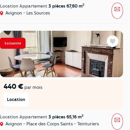
2
Location Appartement
3 pièces 67,80 m
Mess
Avignon - Les Sources
Exclusivité
Favoris
440 €
par mois
Location
2
Location Appartement
3 pièces 65,16 m
Mess
Avignon - Place des Corps Saints - Teinturiers