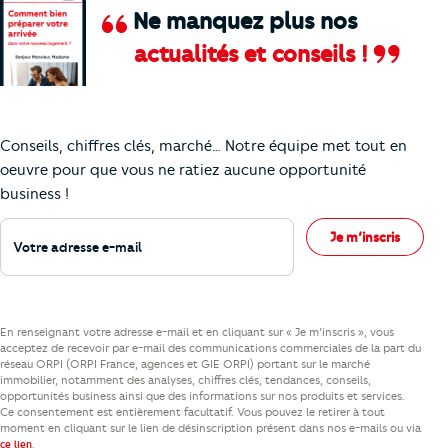
Ne manquez plus nos
actualités et conseils !
Comment je vais faire pour suivre le marc
Conseils, chiffres clés, marché… Notre équipe met tout en
oeuvre pour que vous ne ratiez aucune opportunité
business !
Votre adresse e-mail
Je m’inscris
En renseignant votre adresse e-mail et en cliquant sur « Je m’inscris », vous
acceptez de recevoir par e-mail des communications commerciales de la part du
réseau ORPI (ORPI France, agences et GIE ORPI) portant sur le marché
immobilier, notamment des analyses, chiffres clés, tendances, conseils,
opportunités business ainsi que des informations sur nos produits et services.
Ce consentement est entièrement facultatif. Vous pouvez le retirer à tout
moment en cliquant sur le lien de désinscription présent dans nos e-mails ou via
.
ce lien