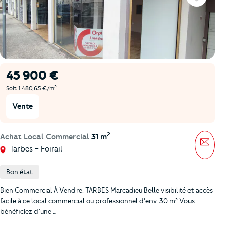
Favoris
45 900 €
2
Soit 1 480,65 €/m
Vente
2
Achat Local Commercial
31 m
Mess
Tarbes - Foirail
Bon état
Bien Commercial À Vendre. TARBES Marcadieu Belle visibilité et accès
facile à ce local commercial ou professionnel d'env. 30 m² Vous
bénéficiez d'une …