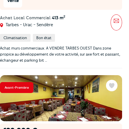
Vente
2
Achat Local Commercial
413 m
Mess
Tarbes - Urac - Sendère
Climatisation
Bon état
Achat murs commerciaux. A VENDRE TARBES OUEST Dans zone
propice au développement de votre activité, sur axe fort et passant,
échangeur et parking bit …
Avant-Première
Favoris