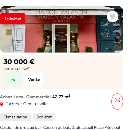
Exclusivité
Favoris
30 000 €
2
Soit 701,43 €/m
Vente
prix en baisse
2
Achat Local Commercial
42,77 m
Mess
Tarbes - Centre-ville
Climatisation
Bon état
Cession de droit au bail. Cession de bail, Droit au bail Place Principal