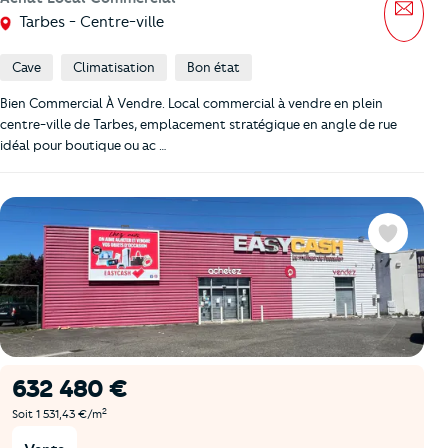
Mess
Tarbes - Centre-ville
Cave
Climatisation
Bon état
Bien Commercial À Vendre. Local commercial à vendre en plein
centre-ville de Tarbes, emplacement stratégique en angle de rue
idéal pour boutique ou ac …
Favoris
632 480 €
2
Soit 1 531,43 €/m