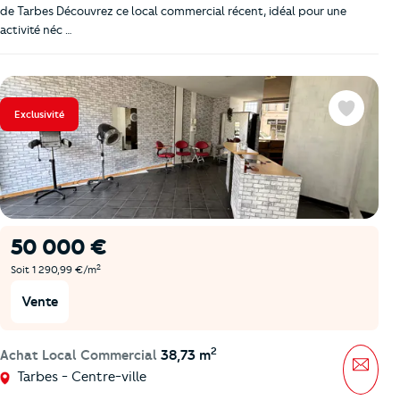
de Tarbes Découvrez ce local commercial récent, idéal pour une
activité néc …
Exclusivité
Favoris
50 000 €
2
Soit 1 290,99 €/m
Vente
2
Achat Local Commercial
38,73 m
Mess
Tarbes - Centre-ville