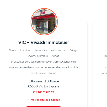
VIC - Vivaldi Immobilier
Vente
Location
Immobilier professionnel
Viager
Avant-première
Achat
Im
orpi.sao.expertises.commerce-entreprise-achat.title
orpi.sao.expertises.commerce-entreprise-location.title
or
Investissement locatif
orp
5 Boulevard D'Alsace
65500 Vic En Bigorre
05 62 31 67 37
Voir le site de l'agence