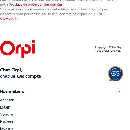
notre
.
Politique de protection des données
Si vous estimez, après nous avoir contactés, que vos droits ne sont pas
respectés, vous pouvez introduire une réclamation auprès de la CNIL :
.
www.cnil.fr
Copyright 2026 Orpi.
Tous droits réservés.
Chez Orpi,
chaque avis compte
Nos métiers
Acheter
Louer
Vendre
Estimer
Investir