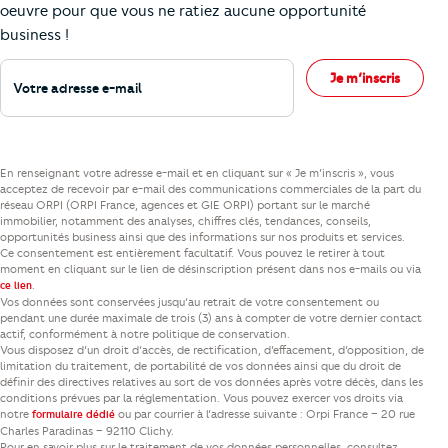
oeuvre pour que vous ne ratiez aucune opportunité
business !
Votre adresse e-mail
Je m’inscris
En renseignant votre adresse e-mail et en cliquant sur « Je m’inscris », vous
acceptez de recevoir par e-mail des communications commerciales de la part du
réseau ORPI (ORPI France, agences et GIE ORPI) portant sur le marché
immobilier, notamment des analyses, chiffres clés, tendances, conseils,
opportunités business ainsi que des informations sur nos produits et services.
Ce consentement est entièrement facultatif. Vous pouvez le retirer à tout
moment en cliquant sur le lien de désinscription présent dans nos e-mails ou via
.
ce lien
Vos données sont conservées jusqu’au retrait de votre consentement ou
pendant une durée maximale de trois (3) ans à compter de votre dernier contact
actif, conformément à notre politique de conservation.
Vous disposez d’un droit d’accès, de rectification, d’effacement, d’opposition, de
limitation du traitement, de portabilité de vos données ainsi que du droit de
définir des directives relatives au sort de vos données après votre décès, dans les
conditions prévues par la réglementation. Vous pouvez exercer vos droits via
notre
ou par courrier à l’adresse suivante : Orpi France – 20 rue
formulaire dédié
Charles Paradinas – 92110 Clichy.
Pour en savoir plus sur le traitement de vos données personnelles, consultez