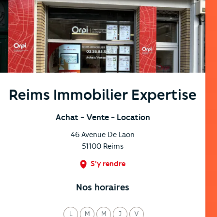
Reims Immobilier Expertise
Achat
- Vente
- Location
46 Avenue De Laon
51100
Reims
S'y rendre
Nos horaires
L
M
M
J
V