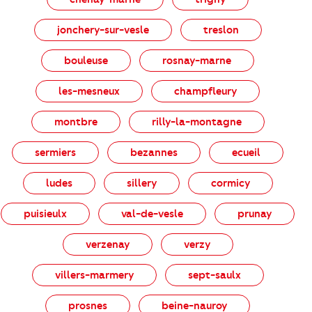
jonchery-sur-vesle
treslon
bouleuse
rosnay-marne
les-mesneux
champfleury
montbre
rilly-la-montagne
sermiers
bezannes
ecueil
ludes
sillery
cormicy
puisieulx
val-de-vesle
prunay
verzenay
verzy
villers-marmery
sept-saulx
prosnes
beine-nauroy