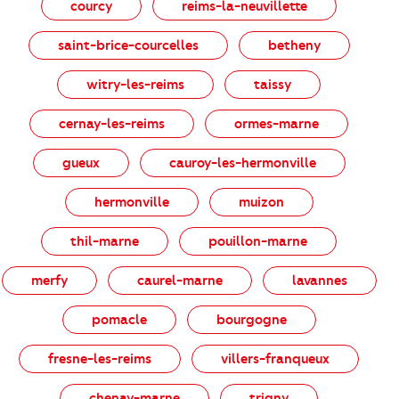
courcy
reims-la-neuvillette
saint-brice-courcelles
betheny
witry-les-reims
taissy
cernay-les-reims
ormes-marne
gueux
cauroy-les-hermonville
hermonville
muizon
thil-marne
pouillon-marne
merfy
caurel-marne
lavannes
pomacle
bourgogne
fresne-les-reims
villers-franqueux
chenay-marne
trigny