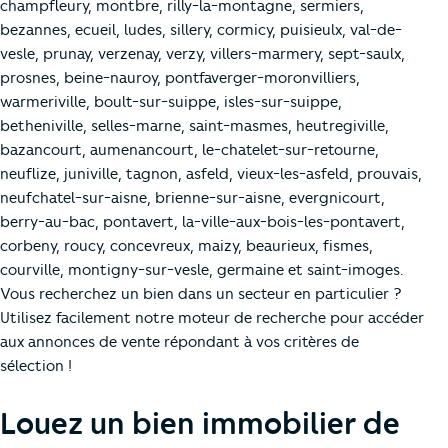
champfleury, montbre, rilly-la-montagne, sermiers,
bezannes, ecueil, ludes, sillery, cormicy, puisieulx, val-de-
vesle, prunay, verzenay, verzy, villers-marmery, sept-saulx,
prosnes, beine-nauroy, pontfaverger-moronvilliers,
warmeriville, boult-sur-suippe, isles-sur-suippe,
betheniville, selles-marne, saint-masmes, heutregiville,
bazancourt, aumenancourt, le-chatelet-sur-retourne,
neuflize, juniville, tagnon, asfeld, vieux-les-asfeld, prouvais,
neufchatel-sur-aisne, brienne-sur-aisne, evergnicourt,
berry-au-bac, pontavert, la-ville-aux-bois-les-pontavert,
corbeny, roucy, concevreux, maizy, beaurieux, fismes,
courville, montigny-sur-vesle, germaine et saint-imoges.
Vous recherchez un bien dans un secteur en particulier ?
Utilisez facilement notre moteur de recherche pour accéder
aux annonces de vente répondant à vos critères de
sélection !
Louez un bien immobilier de