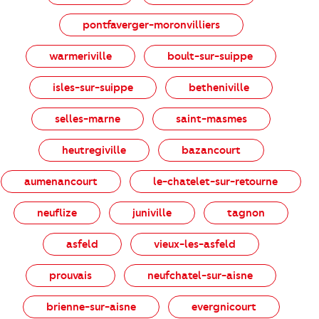
pontfaverger-moronvilliers
warmeriville
boult-sur-suippe
isles-sur-suippe
betheniville
selles-marne
saint-masmes
heutregiville
bazancourt
aumenancourt
le-chatelet-sur-retourne
neuflize
juniville
tagnon
asfeld
vieux-les-asfeld
prouvais
neufchatel-sur-aisne
brienne-sur-aisne
evergnicourt