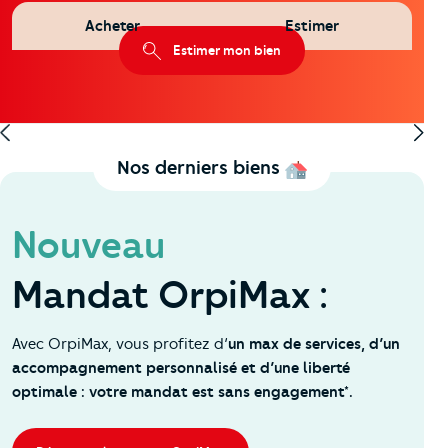
Acheter
Estimer
2
Appartement
2 pièces 42 m
Estimer mon bien
121 000 €
Reims - Saint-Thomas
Nos derniers biens
Nouveau
Mandat OrpiMax :
Avec OrpiMax, vous profitez d’
un max de services, d’un
accompagnement personnalisé et d’une liberté
optimale : votre mandat est sans engagement*.