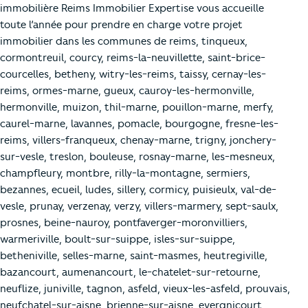
immobilière Reims Immobilier Expertise vous accueille
toute l’année pour prendre en charge votre projet
immobilier dans les communes de reims, tinqueux,
cormontreuil, courcy, reims-la-neuvillette, saint-brice-
courcelles, betheny, witry-les-reims, taissy, cernay-les-
reims, ormes-marne, gueux, cauroy-les-hermonville,
hermonville, muizon, thil-marne, pouillon-marne, merfy,
caurel-marne, lavannes, pomacle, bourgogne, fresne-les-
reims, villers-franqueux, chenay-marne, trigny, jonchery-
sur-vesle, treslon, bouleuse, rosnay-marne, les-mesneux,
champfleury, montbre, rilly-la-montagne, sermiers,
bezannes, ecueil, ludes, sillery, cormicy, puisieulx, val-de-
vesle, prunay, verzenay, verzy, villers-marmery, sept-saulx,
prosnes, beine-nauroy, pontfaverger-moronvilliers,
warmeriville, boult-sur-suippe, isles-sur-suippe,
betheniville, selles-marne, saint-masmes, heutregiville,
bazancourt, aumenancourt, le-chatelet-sur-retourne,
neuflize, juniville, tagnon, asfeld, vieux-les-asfeld, prouvais,
neufchatel-sur-aisne, brienne-sur-aisne, evergnicourt,