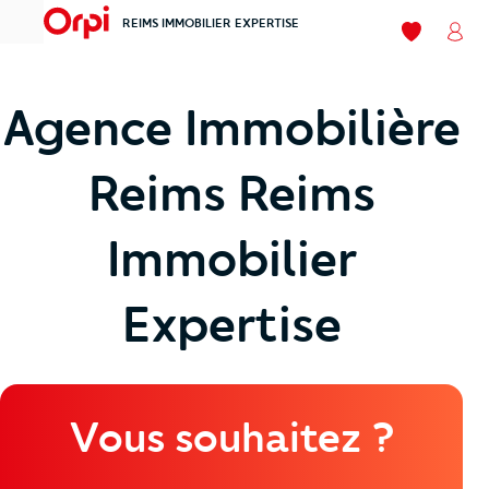
REIMS IMMOBILIER EXPERTISE
menu
Mes favori
Mon
Agence Immobilière
Reims Reims
Immobilier
Expertise
Vous souhaitez ?
À Vendre