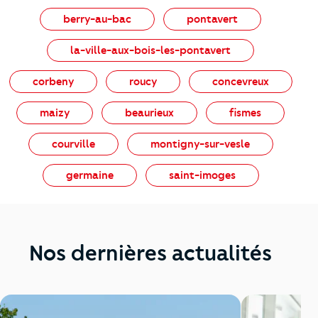
berry-au-bac
pontavert
la-ville-aux-bois-les-pontavert
corbeny
roucy
concevreux
maizy
beaurieux
fismes
courville
montigny-sur-vesle
germaine
saint-imoges
Nos dernières actualités