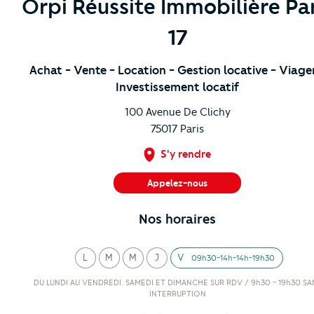
Orpi Réussite Immobilière Par
17
Achat
- Vente
- Location
- Gestion locative
- Viage
Investissement locatif
100 Avenue De Clichy
75017
Paris
S'y rendre
Appelez-nous
01 42 29 26 26
Nos horaires
L
M
M
J
V
09h30-14h-14h-19h30
undi
ardi
ercredi
eudi
endredi
DU LUNDI AU VENDREDI. SAMEDI ET DIMANCHE SUR RDV / 9h30 - 19h30 SA
INTERRUPTION