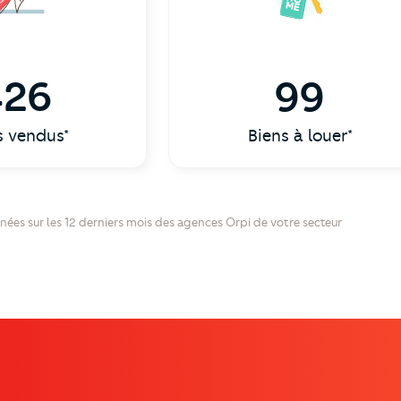
426
99
s vendus*
Biens à louer*
nées sur les 12 derniers mois des agences Orpi de votre secteur