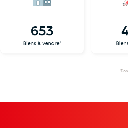
653
Biens à vendre*
Bien
*Don