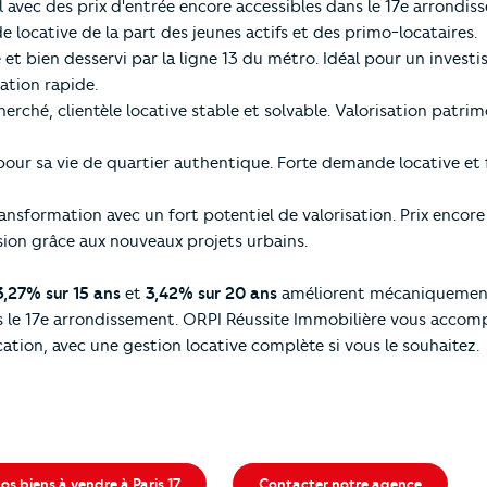
el avec des prix d'entrée encore accessibles dans le 17e arrond
e locative de la part des jeunes actifs et des primo-locataires.
et bien desservi par la ligne 13 du métro. Idéal pour un invest
ation rapide.
herché, clientèle locative stable et solvable. Valorisation patrim
pour sa vie de quartier authentique. Forte demande locative et 
ransformation avec un fort potentiel de valorisation. Prix encore
ion grâce aux nouveaux projets urbains.
3,27% sur 15 ans
et
3,42% sur 20 ans
améliorent mécaniquement 
s le 17e arrondissement. ORPI Réussite Immobilière vous accom
cation, avec une gestion locative complète si vous le souhaitez.
os biens à vendre à Paris 17
Contacter notre agence