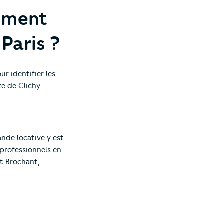
sement
Paris ?
r identifier les
e de Clichy.
ande locative y est
t professionnels en
et Brochant,