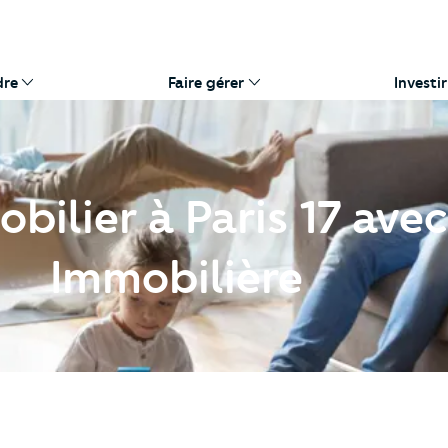
dre
Faire gérer
Investir
obilier à Paris 17 ave
Immobilière