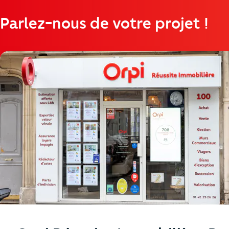
Parlez-nous de votre projet !
https://cutjhqvjma.cloudimg.io/_prod_/telemaque/%2Fa