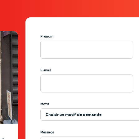
Prénom
gence%2F6058%2F20260722135453%2Fphoto?p=agency-card&c
E-mail
Motif
Message