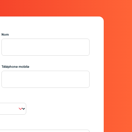
Nom
i_url_encoded=1&ci_sign=0f26bf2ebc69327857821af34b49c
Téléphone mobile