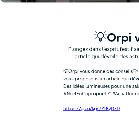
💡Orpi 
Plongez dans l’esprit festif 
article qui dévoile des ast
💡Orpi vous donne des conseils💡 P
vous proposons un article qui dévo
Des idées lumineuses pour une s
#NoelEnCopropriete” #AchatImmob
https://g.co/kgs/YRQRzD