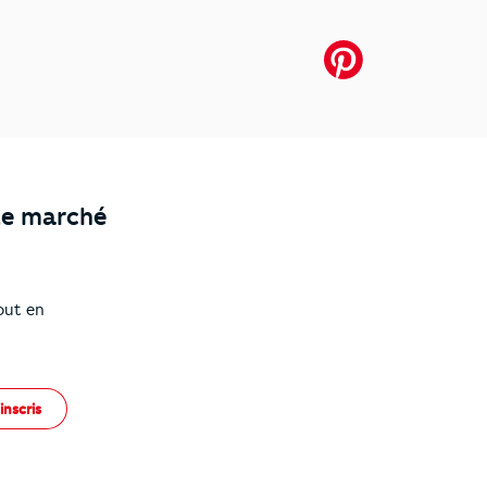
le marché
out en
inscris