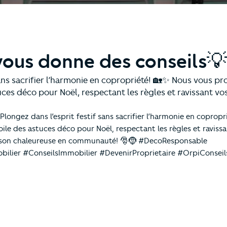
vous donne des conseils💡
sans sacrifier l’harmonie en copropriété! 🏡✨ Nous vous p
uces déco pour Noël, respectant les règles et ravissant vos
longez dans l’esprit festif sans sacrifier l’harmonie en coprop
ile des astuces déco pour Noël, respectant les règles et ravissa
aison chaleureuse en communauté! 🎅🤶 #DecoResponsable
ilier #ConseilsImmobilier #DevenirProprietaire #OrpiConseil