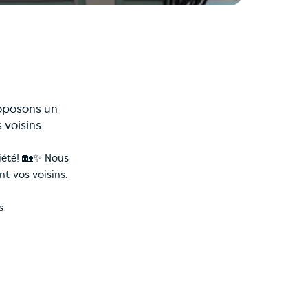
roposons un
 voisins.
riété! 🏡✨ Nous
nt vos voisins.
s