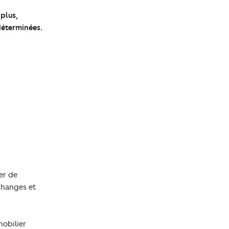
plus,
déterminées.
er de
échanges et
mobilier