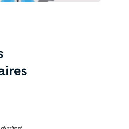
s
aires
réussite et