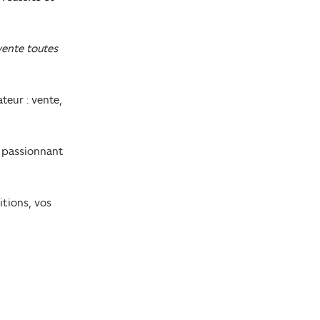
vente toutes
teur : vente,
l passionnant
itions, vos