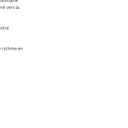
e domaine
né vers la
votre
re rythme en