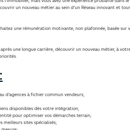
ns l’immobilier, mais vous avez une expérience probante dans l
couvrir un nouveau métier au sein d’un Réseau innovant et tour
uhaitez une rémunération motivante, non plafonnée, basée sur 
 après une longue carrière, découvrir un nouveau métier, à vot
riorités.
:
seau d’agences à fichier commun vendeurs;
biens disponibles dès votre intégration;
entité pour optimiser vos démarches terrain;
s meilleurs sites spécialisés;
r mesure;