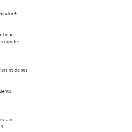
 vendre +
ontinue
n rapide;
iers et de ses
ients.
ez ainsi
I.