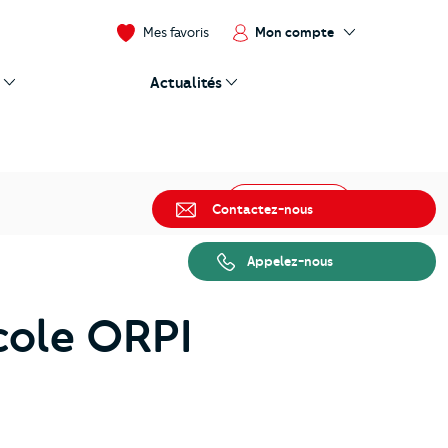
Mon compte
Mes favoris
Actualités
Partager
Contactez-nous
Appelez-nous
cole ORPI