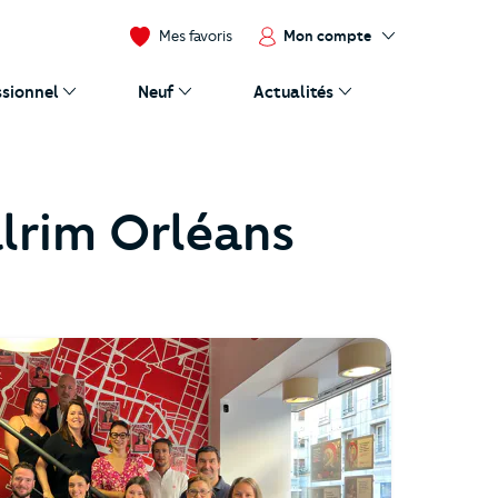
Mon compte
Mes favoris
ssionnel
Neuf
Actualités
lrim Orléans
.cloudimg.io/_prod_/orpibackend/e%CC%81quipe+juillet+20