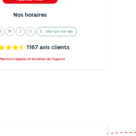
02 38 24 15 15
Nos horaires
M
M
J
V
S
09h-12h-14h-18h
ardi
ercredi
eudi
endredi
amedi
1167
avis clients
Mentions légales et barèmes de l'agence