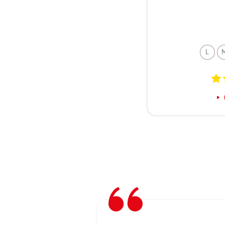
L
undi