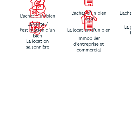
L’achat d’un bien
L’ach
L’achat d’un bien
neuf
La vente /
La 
l’estimation d’un
La location d’un bien
bien
Immobilier
La location
d'entreprise et
saisonnière
commercial