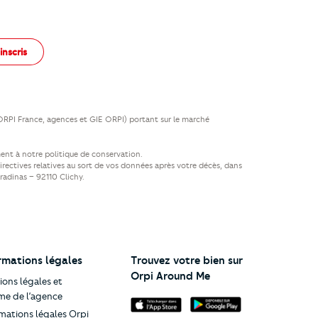
inscris
(ORPI France, agences et GIE ORPI) portant sur le marché
ent à notre politique de conservation.
directives relatives au sort de vos données après votre décès, dans
aradinas – 92110 Clichy.
rmations légales
Trouvez votre bien sur
Orpi Around Me
ons légales et
me de l’agence
mations légales Orpi