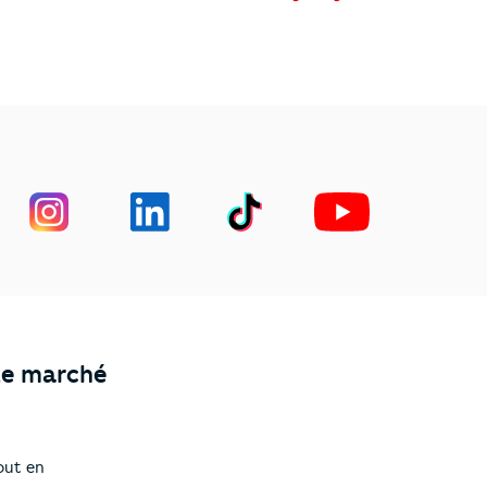
le marché
out en