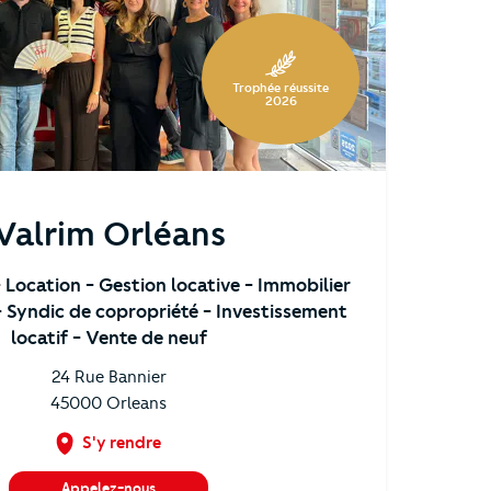
Trophée réussite
2026
Valrim Orléans
- Location
- Gestion locative
- Immobilier
- Syndic de copropriété
- Investissement
locatif
- Vente de neuf
24 Rue Bannier
45000
Orleans
S'y rendre
Appelez-nous