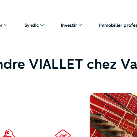
er
Syndic
Investir
Immobilier profe
ndre VIALLET chez Va
https://cutjhqvjma