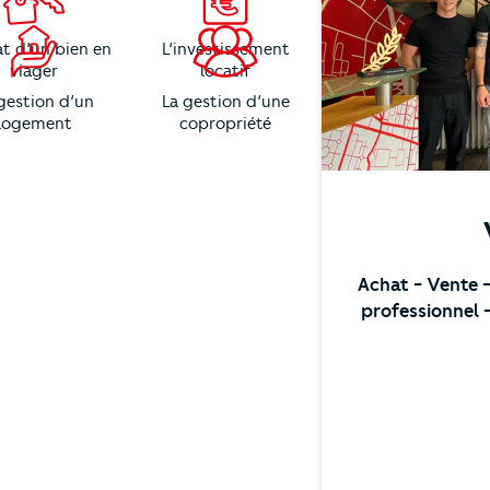
at d’un bien en
L’investissement
viager
locatif
gestion d’un
La gestion d’une
logement
copropriété
Achat
- Vente
professionnel