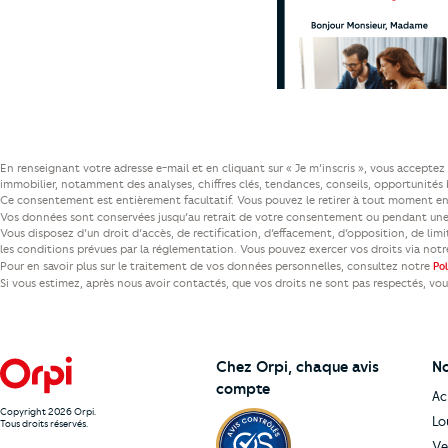
En renseignant votre adresse e-mail et en cliquant sur « Je m’inscris », vous accept
immobilier, notamment des analyses, chiffres clés, tendances, conseils, opportunités b
Ce consentement est entièrement facultatif. Vous pouvez le retirer à tout moment en 
Vos données sont conservées jusqu’au retrait de votre consentement ou pendant une 
Vous disposez d’un droit d’accès, de rectification, d’effacement, d’opposition, de lim
les conditions prévues par la réglementation. Vous pouvez exercer vos droits via not
Pour en savoir plus sur le traitement de vos données personnelles, consultez notre
Po
Si vous estimez, après nous avoir contactés, que vos droits ne sont pas respectés, vo
Chez Orpi,
chaque avis
No
compte
Ac
Copyright 2026 Orpi.
Lo
Tous droits réservés.
Ve