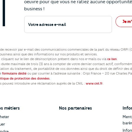
oeuvre pour que vous ne ratiez aucune opportunité
business !
Votre adresse e-mail
Je m’
ez de recevoir par e-mail des communications commerciales de la part du réseau ORPI 
usiness ainsi que des informations sur nos produits et services.
cliquant sur le lien de désinscription présent dans nos e-mails ou via
.
ce lien
durée maximale de trois (3) ans à compter de votre dernier contact actif, conformém
itation du traitement, de portabilité de vos données ainsi que du droit de définir des 
re
ou par courrier à l’adresse suivante : Orpi France – 20 rue Charles P
formulaire dédié
.
litique de protection des données
us pouvez introduire une réclamation auprès de la CNIL :
.
www.cnil.fr
s métiers
Nos partenaires
Info
heter
Menti
barè
uer
Infor
ndre