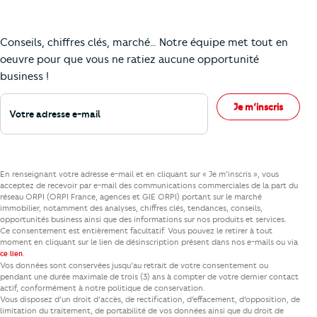
Comment je vais faire pour suivre le marc
Conseils, chiffres clés, marché… Notre équipe met tout en
oeuvre pour que vous ne ratiez aucune opportunité
business !
Votre adresse e-mail
Je m’inscris
En renseignant votre adresse e-mail et en cliquant sur « Je m’inscris », vous
acceptez de recevoir par e-mail des communications commerciales de la part du
réseau ORPI (ORPI France, agences et GIE ORPI) portant sur le marché
immobilier, notamment des analyses, chiffres clés, tendances, conseils,
opportunités business ainsi que des informations sur nos produits et services.
Ce consentement est entièrement facultatif. Vous pouvez le retirer à tout
moment en cliquant sur le lien de désinscription présent dans nos e-mails ou via
.
ce lien
Vos données sont conservées jusqu’au retrait de votre consentement ou
pendant une durée maximale de trois (3) ans à compter de votre dernier contact
actif, conformément à notre politique de conservation.
Vous disposez d’un droit d’accès, de rectification, d’effacement, d’opposition, de
limitation du traitement, de portabilité de vos données ainsi que du droit de