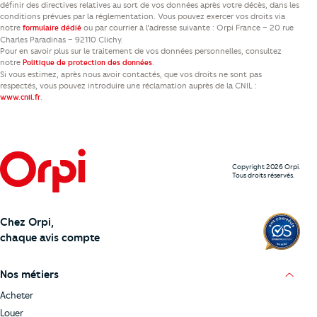
définir des directives relatives au sort de vos données après votre décès, dans les
conditions prévues par la réglementation. Vous pouvez exercer vos droits via
notre
ou par courrier à l’adresse suivante : Orpi France – 20 rue
formulaire dédié
Charles Paradinas – 92110 Clichy.
Pour en savoir plus sur le traitement de vos données personnelles, consultez
notre
.
Politique de protection des données
Si vous estimez, après nous avoir contactés, que vos droits ne sont pas
respectés, vous pouvez introduire une réclamation auprès de la CNIL :
.
www.cnil.fr
Copyright 2026 Orpi.
Tous droits réservés.
Chez Orpi,
chaque avis compte
Nos métiers
Acheter
Louer