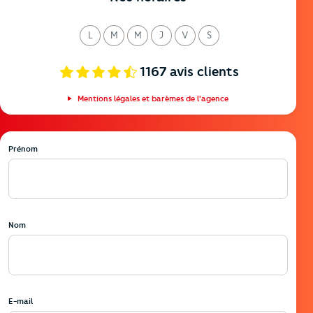
L
M
M
J
V
S
undi
ardi
ercredi
eudi
endredi
amedi
1167
avis clients
Mentions légales et barèmes de l'agence
Prénom
Nom
E-mail