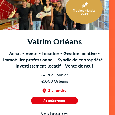
Trophée réussite
2026
Valrim Orléans
Achat
- Vente
- Location
- Gestion locative
-
Immobilier professionnel
- Syndic de copropriété
-
Investissement locatif
- Vente de neuf
24 Rue Bannier
45000
Orleans
S'y rendre
Appelez-nous
02 38 24 15 15
Nos horaires