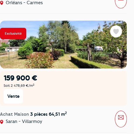
Orléans - Carmes
Exclusivité
Favoris
159 900 €
2
Soit 2 478,69 €/m
Vente
2
Achat Maison
3 pièces 64,51 m
Mess
Saran - Villarmoy