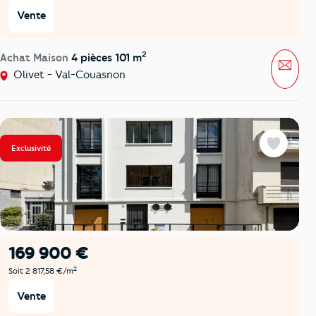
Vente
2
Achat Maison
4 pièces 101 m
Mess
Olivet - Val-Couasnon
Exclusivité
Favoris
169 900 €
2
Soit 2 817,58 €/m
Vente