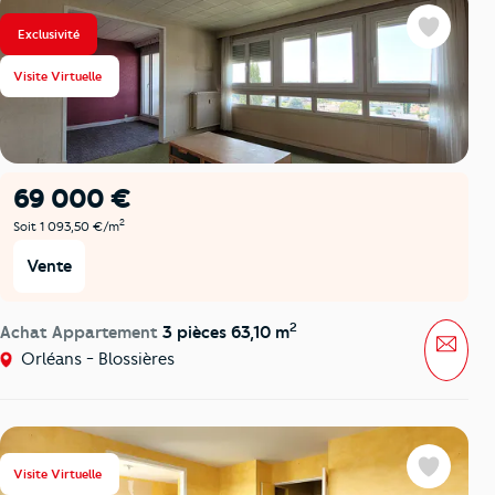
Exclusivité
Favoris
Visite Virtuelle
69 000 €
2
Soit 1 093,50 €/m
Vente
2
Achat Appartement
3 pièces 63,10 m
Mess
Orléans - Blossières
Visite Virtuelle
Favoris