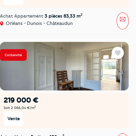
2
Achat Appartement
3 pièces 83,33 m
Mess
Orléans - Dunois - Châteaudun
Exclusivité
Favoris
219 000 €
2
Soit 2 066,04 €/m
Vente
2