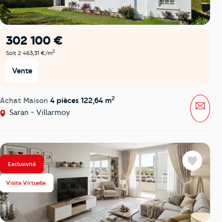
302 100 €
2
Soit 2 463,31 €/m
Vente
2
Achat Maison
4 pièces 122,64 m
Mess
Saran - Villarmoy
Exclusivité
Favoris
Visite Virtuelle