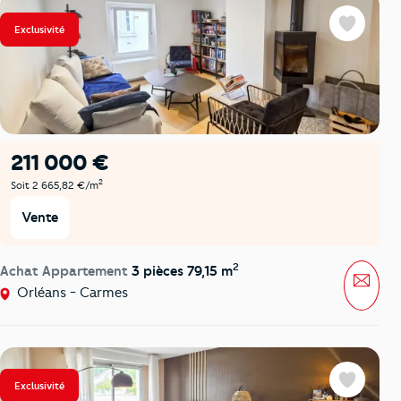
Exclusivité
Favoris
211 000 €
2
Soit 2 665,82 €/m
Vente
2
Achat Appartement
3 pièces 79,15 m
Mess
Orléans - Carmes
Exclusivité
Favoris