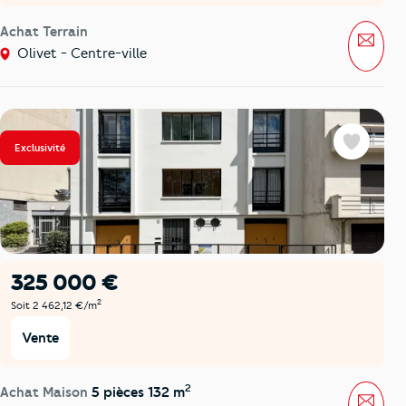
Achat Terrain
Mess
Olivet - Centre-ville
Exclusivité
Favoris
325 000 €
2
Soit 2 462,12 €/m
Vente
2
Achat Maison
5 pièces 132 m
Mess