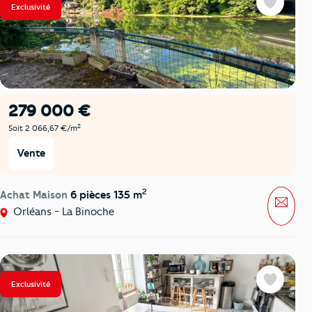
Exclusivité
Favoris
279 000 €
2
Soit 2 066,67 €/m
Vente
2
Achat Maison
6 pièces 135 m
Mess
Orléans - La Binoche
Exclusivité
Favoris