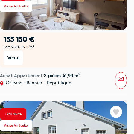
Visite Virtuelle
155 150 €
2
Soit 3 694,93 €/m
Vente
2
Achat Appartement
2 pièces 41,99 m
Mess
Orléans - Bannier - République
Exclusivité
Favoris
Visite Virtuelle