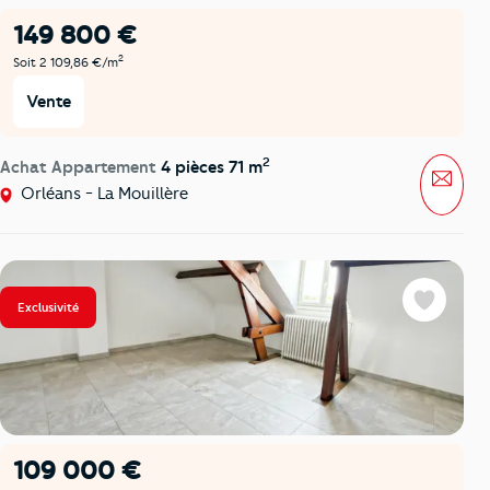
149 800 €
2
Soit 2 109,86 €/m
Vente
2
Achat Appartement
4 pièces 71 m
Mess
Orléans - La Mouillère
Exclusivité
Favoris
109 000 €