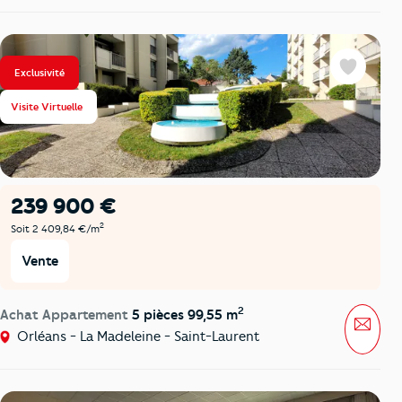
Exclusivité
Favoris
Visite Virtuelle
239 900 €
2
Soit 2 409,84 €/m
Vente
2
Achat Appartement
5 pièces 99,55 m
Mess
Orléans - La Madeleine - Saint-Laurent