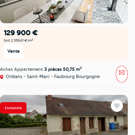
129 900 €
2
Soit 2 559,61 €/m
Vente
2
Achat Appartement
3 pièces 50,75 m
Mess
Orléans - Saint-Marc - Faubourg Bourgogne
Exclusivité
Favoris