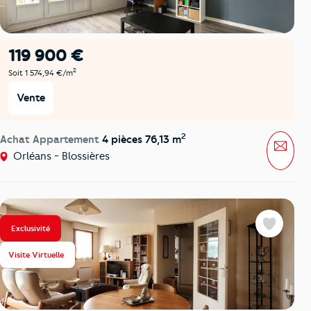
119 900 €
2
Soit 1 574,94 €/m
Vente
2
Achat Appartement
4 pièces 76,13 m
Mess
Orléans - Blossières
Exclusivité
Favoris
Visite Virtuelle