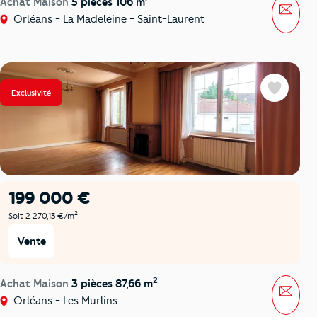
Achat Maison
5 pièces 106 m
Mess
Orléans - La Madeleine - Saint-Laurent
Exclusivité
Favoris
199 000 €
2
Soit 2 270,13 €/m
Vente
2
Achat Maison
3 pièces 87,66 m
Mess
Orléans - Les Murlins