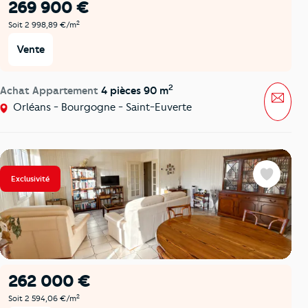
269 900 €
2
Soit 2 998,89 €/m
Vente
2
Achat Appartement
4 pièces 90 m
Mess
Orléans - Bourgogne - Saint-Euverte
Exclusivité
Favoris
262 000 €
2
Soit 2 594,06 €/m