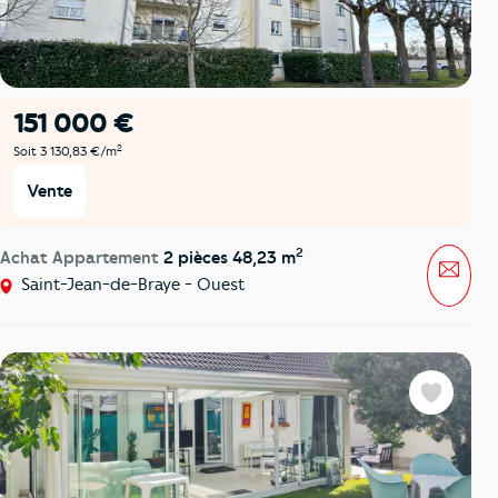
151 000 €
2
Soit 3 130,83 €/m
Vente
2
Achat Appartement
2 pièces 48,23 m
Mess
Saint-Jean-de-Braye - Ouest
Favoris