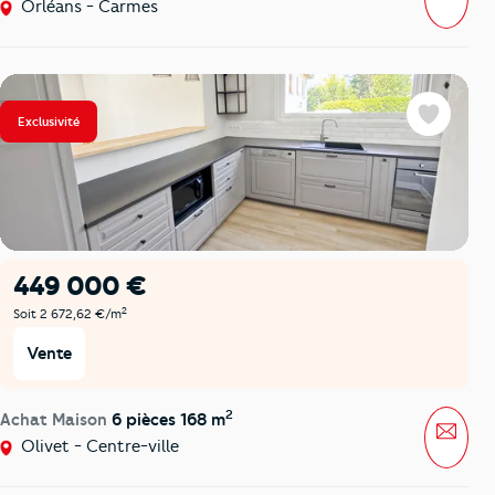
Orléans - Carmes
Exclusivité
Favoris
449 000 €
2
Soit 2 672,62 €/m
Vente
2
Achat Maison
6 pièces 168 m
Mess
Olivet - Centre-ville