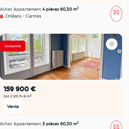
2
Achat Appartement
4 pièces 60,30 m
Mess
Orléans - Carmes
Exclusivité
Favoris
159 900 €
2
Soit 2 651,74 €/m
Vente
2
Achat Appartement
3 pièces 60,30 m
Mess