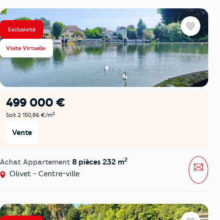
Exclusivité
Favoris
Visite Virtuelle
499 000 €
2
Soit 2 150,86 €/m
Vente
2
Achat Appartement
8 pièces 232 m
Mess
Olivet - Centre-ville