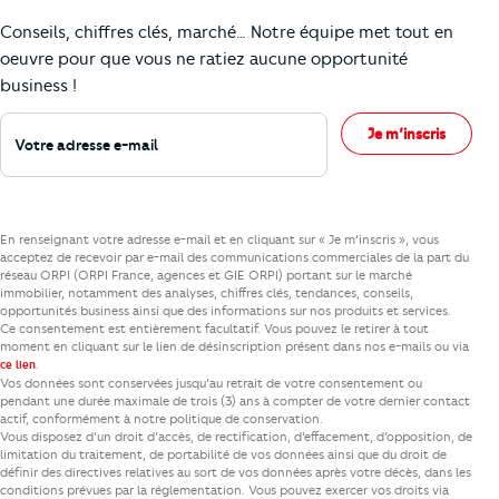
Comment je vais faire pour suivre le marc
Conseils, chiffres clés, marché… Notre équipe met tout en
oeuvre pour que vous ne ratiez aucune opportunité
business !
Votre adresse e-mail
Je m’inscris
En renseignant votre adresse e-mail et en cliquant sur « Je m’inscris », vous
acceptez de recevoir par e-mail des communications commerciales de la part du
réseau ORPI (ORPI France, agences et GIE ORPI) portant sur le marché
immobilier, notamment des analyses, chiffres clés, tendances, conseils,
opportunités business ainsi que des informations sur nos produits et services.
Ce consentement est entièrement facultatif. Vous pouvez le retirer à tout
moment en cliquant sur le lien de désinscription présent dans nos e-mails ou via
.
ce lien
Vos données sont conservées jusqu’au retrait de votre consentement ou
pendant une durée maximale de trois (3) ans à compter de votre dernier contact
actif, conformément à notre politique de conservation.
Vous disposez d’un droit d’accès, de rectification, d’effacement, d’opposition, de
limitation du traitement, de portabilité de vos données ainsi que du droit de
définir des directives relatives au sort de vos données après votre décès, dans les
conditions prévues par la réglementation. Vous pouvez exercer vos droits via