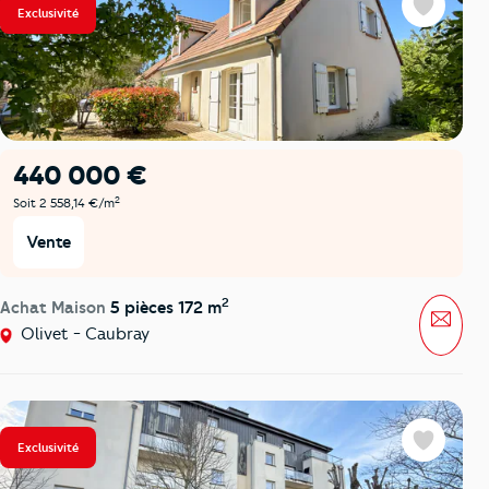
Exclusivité
Favoris
440 000 €
2
Soit 2 558,14 €/m
Vente
2
Achat Maison
5 pièces 172 m
Mess
Olivet - Caubray
Exclusivité
Favoris