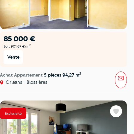
85 000 €
2
Soit 901,67 €/m
Vente
2
Achat Appartement
5 pièces 94,27 m
Mess
Orléans - Blossières
Exclusivité
Favoris