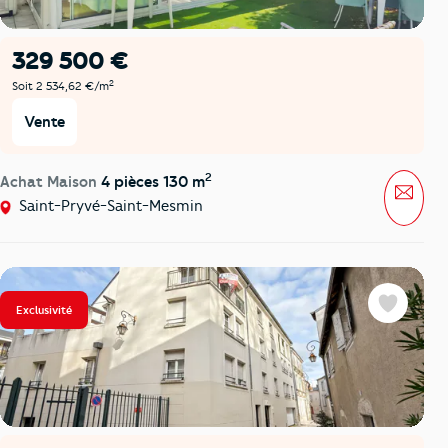
329 500 €
2
Soit 2 534,62 €/m
Vente
2
Achat Maison
4 pièces 130 m
Mess
Saint-Pryvé-Saint-Mesmin
Exclusivité
Favoris