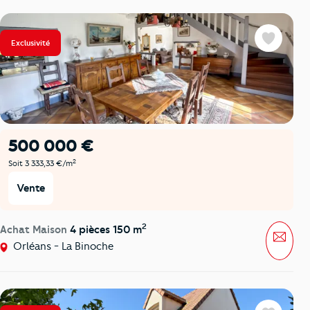
Exclusivité
Favoris
500 000 €
2
Soit 3 333,33 €/m
Vente
2
Achat Maison
4 pièces 150 m
Mess
Orléans - La Binoche