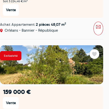
2
Soit 3 224,46 €/m
Vente
2
Achat Appartement
2 pièces 48,07 m
Mess
Orléans - Bannier - République
Exclusivité
Favoris
159 000 €
Vente