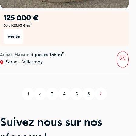
125 000 €
2
Soit 925,93 €/m
Vente
2
Achat Maison
3 pièces 135 m
Mess
Saran - Villarmoy
1
2
3
4
5
6
Page
Page
Page
Page
Page
Page
Suivez nous sur nos