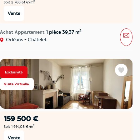
2
Soit 2 768,61 €/m
Vente
2
Achat Appartement
1 pièce 39,37 m
Mess
Orléans - Châtelet
Exclusivité
Favoris
Visite Virtuelle
159 500 €
2
Soit 1 914,08 €/m
Vente