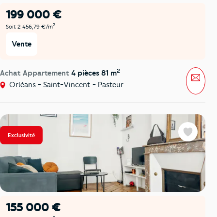
199 000 €
2
Soit 2 456,79 €/m
Vente
2
Achat Appartement
4 pièces 81 m
Mess
Orléans - Saint-Vincent - Pasteur
Exclusivité
Favoris
155 000 €