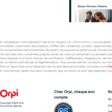
En renseignant votre adresse e-mail et en cliquant sur « Je m’inscris », vous accept
immobilier, notamment des analyses, chiffres clés, tendances, conseils, opportunités b
Ce consentement est entièrement facultatif. Vous pouvez le retirer à tout moment en 
Vos données sont conservées jusqu’au retrait de votre consentement ou pendant une 
Vous disposez d’un droit d’accès, de rectification, d’effacement, d’opposition, de lim
les conditions prévues par la réglementation. Vous pouvez exercer vos droits via not
Pour en savoir plus sur le traitement de vos données personnelles, consultez notre
Po
Si vous estimez, après nous avoir contactés, que vos droits ne sont pas respectés, vo
Chez Orpi,
chaque avis
No
compte
Ac
Copyright 2026 Orpi.
Lo
Tous droits réservés.
Ve