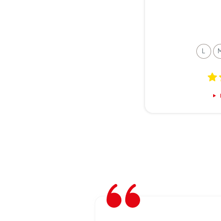
L
undi