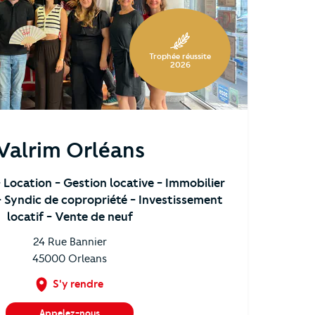
Trophée réussite
2026
Valrim Orléans
- Location
- Gestion locative
- Immobilier
- Syndic de copropriété
- Investissement
locatif
- Vente de neuf
24 Rue Bannier
45000
Orleans
S'y rendre
Appelez-nous