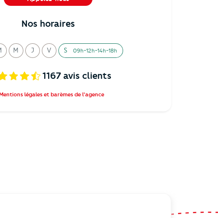
02 38 24 15 15
Nos horaires
M
M
J
V
S
09h-12h-14h-18h
ardi
ercredi
eudi
endredi
amedi
1167
avis clients
Mentions légales et barèmes de l'agence