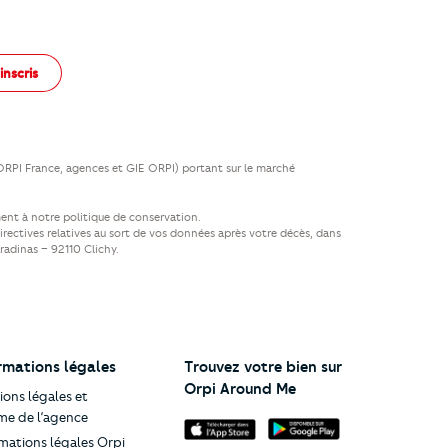
inscris
(ORPI France, agences et GIE ORPI) portant sur le marché
ent à notre politique de conservation.
directives relatives au sort de vos données après votre décès, dans
aradinas – 92110 Clichy.
rmations légales
Trouvez votre bien sur
Orpi Around Me
ons légales et
me de l’agence
mations légales Orpi