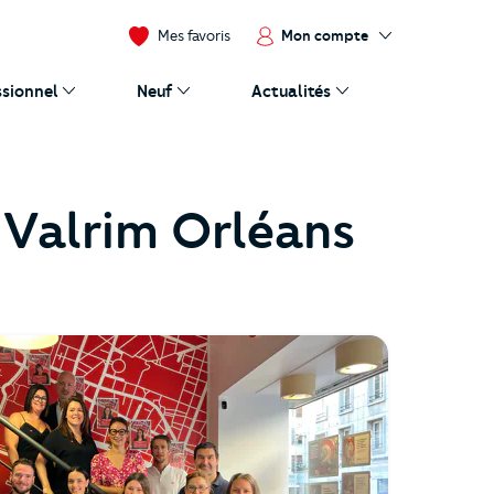
Mon compte
Mes favoris
ssionnel
Neuf
Actualités
Valrim Orléans
.cloudimg.io/_prod_/orpibackend/e%CC%81quipe+juillet+20