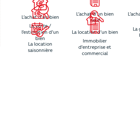
L’achat d’un bien
L’ach
L’achat d’un bien
neuf
La vente /
La 
l’estimation d’un
La location d’un bien
bien
Immobilier
La location
d'entreprise et
saisonnière
commercial