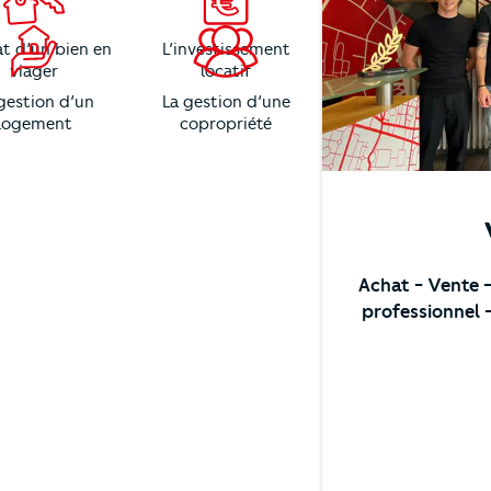
at d’un bien en
L’investissement
viager
locatif
gestion d’un
La gestion d’une
logement
copropriété
Achat
- Vente
professionnel