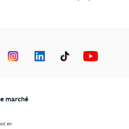
le marché
out en