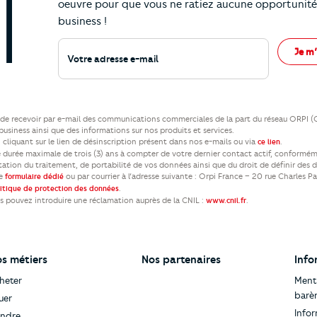
oeuvre pour que vous ne ratiez aucune opportunité
business !
Votre adresse e-mail
Je m’
ez de recevoir par e-mail des communications commerciales de la part du réseau ORPI 
usiness ainsi que des informations sur nos produits et services.
cliquant sur le lien de désinscription présent dans nos e-mails ou via
.
ce lien
durée maximale de trois (3) ans à compter de votre dernier contact actif, conformém
itation du traitement, de portabilité de vos données ainsi que du droit de définir des 
re
ou par courrier à l’adresse suivante : Orpi France – 20 rue Charles P
formulaire dédié
.
litique de protection des données
us pouvez introduire une réclamation auprès de la CNIL :
.
www.cnil.fr
s métiers
Nos partenaires
Info
heter
Menti
barè
uer
Infor
ndre