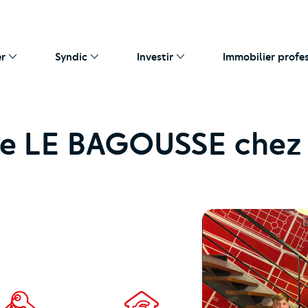
er
Syndic
Investir
Immobilier profe
e LE BAGOUSSE chez 
https://cutjhqvjma