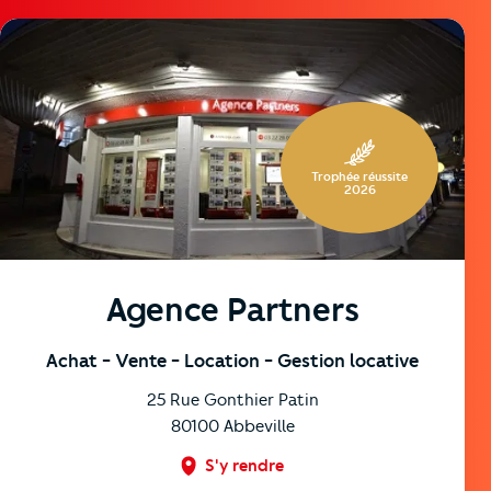
https://cutjhqvjma.cloudimg.io/_prod_/telemaque/%2Fag
Trophée réussite
2026
Agence Partners
Achat
- Vente
- Location
- Gestion locative
25 Rue Gonthier Patin
80100
Abbeville
S'y rendre