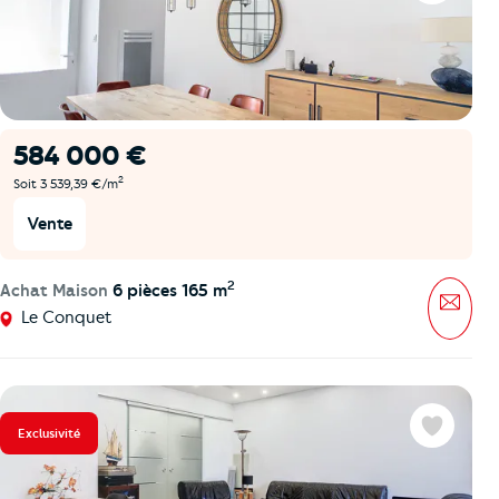
584 000 €
2
Soit 3 539,39 €/m
Vente
2
Achat Maison
6 pièces 165 m
Mess
Le Conquet
Exclusivité
Favoris