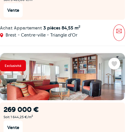
Vente
2
Achat Appartement
3 pièces 84,55 m
Mess
Brest - Centre-ville - Triangle d'Or
Exclusivité
Favoris
269 000 €
2
Soit 1 644,25 €/m
Vente