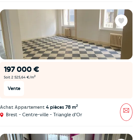
Favoris
197 000 €
2
Soit 2 525,64 €/m
Vente
2
Achat Appartement
4 pièces 78 m
Mess
Brest - Centre-ville - Triangle d'Or