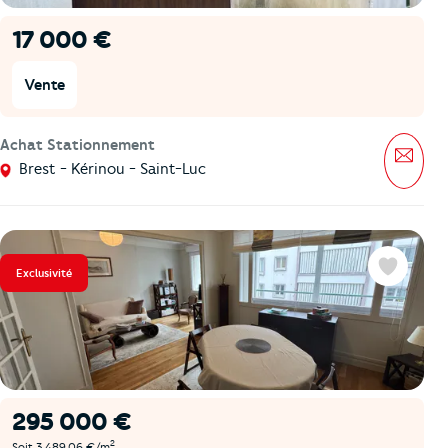
17 000 €
Vente
Achat Stationnement
Mess
Brest - Kérinou - Saint-Luc
Exclusivité
Favoris
295 000 €
2
Soit 3 489,06 €/m