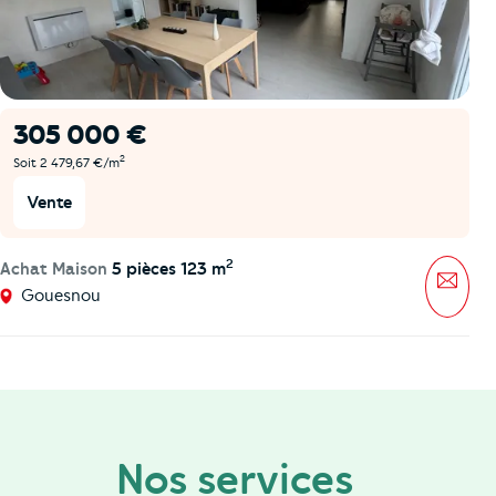
305 000 €
2
Soit 2 479,67 €/m
Vente
2
Achat Maison
5 pièces 123 m
Mess
Gouesnou
Nos services