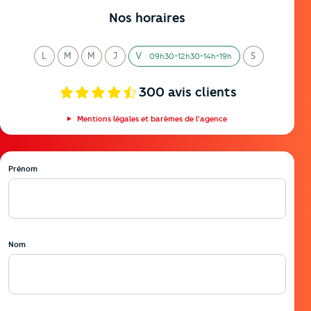
Nos horaires
L
M
M
J
V
S
09h30-12h30-14h-19h
undi
ardi
ercredi
eudi
endredi
amedi
300
avis clients
Mentions légales et barèmes de l'agence
Prénom
Nom