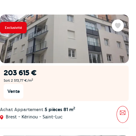
Exclusivité
Favoris
203 615 €
2
Soit 2 513,77 €/m
Vente
2
Achat Appartement
5 pièces 81 m
Mess
Brest - Kérinou - Saint-Luc