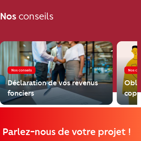
Nos
conseils
Nos conseils
Nos con
Déclaration de vos revenus
Obli
fonciers
copr
Parlez-nous de votre projet !