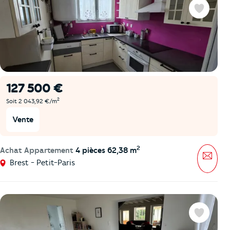
Favoris
127 500 €
2
Soit 2 043,92 €/m
Vente
2
Achat Appartement
4 pièces 62,38 m
Mess
Brest - Petit-Paris
Favoris