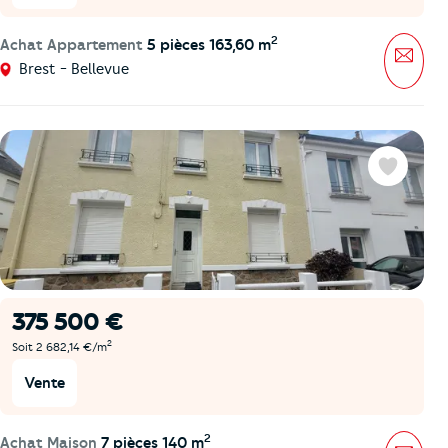
2
Achat Appartement
5 pièces 163,60 m
Mess
Brest - Bellevue
Favoris
375 500 €
2
Soit 2 682,14 €/m
Vente
2
Achat Maison
7 pièces 140 m