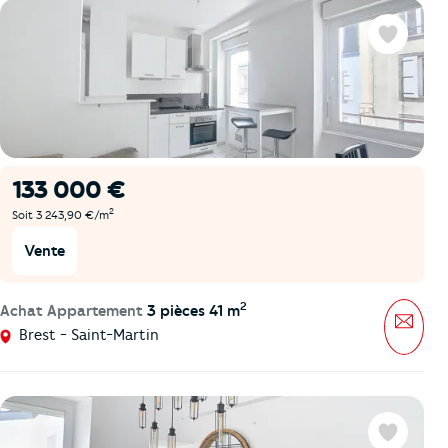
Favoris
133 000 €
2
Soit 3 243,90 €/m
Vente
2
Achat Appartement
3 pièces 41 m
Mess
Brest - Saint-Martin
Favoris