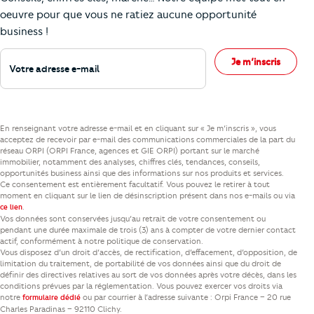
oeuvre pour que vous ne ratiez aucune opportunité
business !
Votre adresse e-mail
Je m’inscris
En renseignant votre adresse e-mail et en cliquant sur « Je m’inscris », vous
acceptez de recevoir par e-mail des communications commerciales de la part du
réseau ORPI (ORPI France, agences et GIE ORPI) portant sur le marché
immobilier, notamment des analyses, chiffres clés, tendances, conseils,
opportunités business ainsi que des informations sur nos produits et services.
Ce consentement est entièrement facultatif. Vous pouvez le retirer à tout
moment en cliquant sur le lien de désinscription présent dans nos e-mails ou via
.
ce lien
Vos données sont conservées jusqu’au retrait de votre consentement ou
pendant une durée maximale de trois (3) ans à compter de votre dernier contact
actif, conformément à notre politique de conservation.
Vous disposez d’un droit d’accès, de rectification, d’effacement, d’opposition, de
limitation du traitement, de portabilité de vos données ainsi que du droit de
définir des directives relatives au sort de vos données après votre décès, dans les
conditions prévues par la réglementation. Vous pouvez exercer vos droits via
notre
ou par courrier à l’adresse suivante : Orpi France – 20 rue
formulaire dédié
Charles Paradinas – 92110 Clichy.