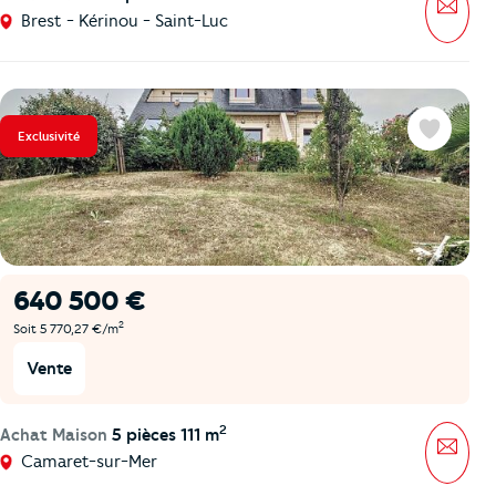
Mess
Brest - Kérinou - Saint-Luc
Exclusivité
Favoris
640 500 €
2
Soit 5 770,27 €/m
Vente
2
Achat Maison
5 pièces 111 m
Mess
Camaret-sur-Mer