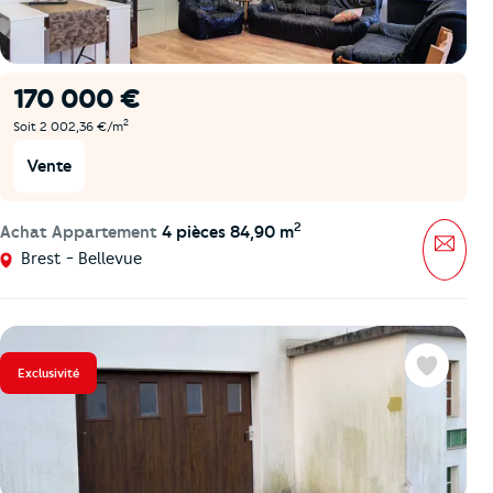
170 000 €
2
Soit 2 002,36 €/m
Vente
2
Achat Appartement
4 pièces 84,90 m
Mess
Brest - Bellevue
Exclusivité
Favoris