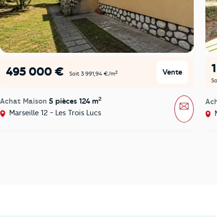
495 000 €
Vente
2
Soit 3 991,94 €/m
So
2
Achat Maison
5 pièces 124 m
Ac
Message
Marseille 12 - Les Trois Lucs
M