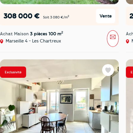
308 000 €
Vente
2
Soit 3 080 €/m
2
Achat Maison
3 pièces 100 m
Ac
Message
Marseille 4 - Les Chartreux
M
Exclusivité
E
Favoris