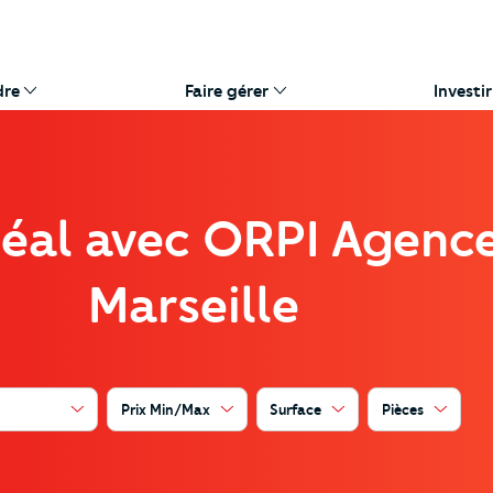
dre
Faire gérer
Investir
déal avec ORPI Agence
Marseille
Prix Min/Max
Surface
Pièces