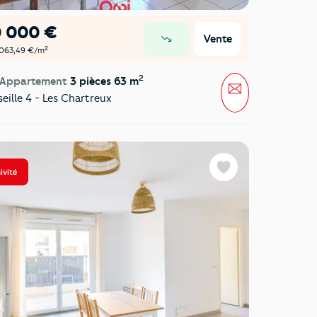
0 000 €
Vente
prix en baisse
2
 063,49 €/m
2
 Appartement
3 pièces 63 m
Message
eille 4 - Les Chartreux
ivité
Favoris