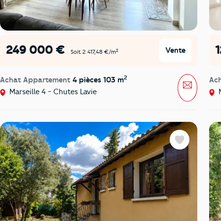
249 000 €
Vente
2
Soit 2 417,48 €/m
2
Achat Appartement
4 pièces 103 m
Ac
Message
Marseille 4 - Chutes Lavie
M
Favoris