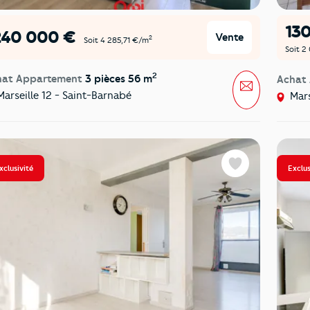
13
240 000 €
Vente
2
Soit 4 285,71 €/m
Soit 2
2
hat Appartement
3 pièces 56 m
Achat
Message
arseille 12 - Saint-Barnabé
Mars
xclusivité
Exclus
Favoris