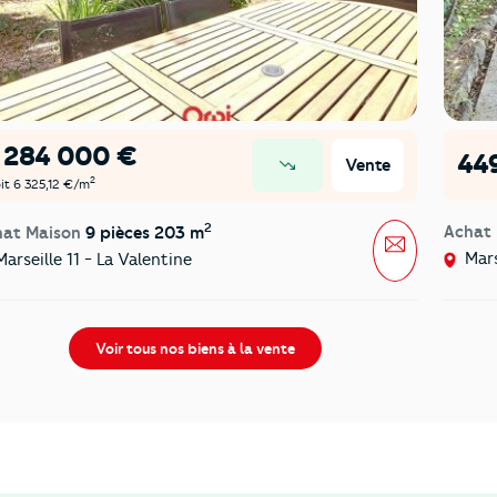
1 284 000 €
44
Vente
prix en baisse
2
it 6 325,12 €/m
2
Achat
hat Maison
9 pièces 203 m
Message
Mars
arseille 11 - La Valentine
Voir tous nos biens à la vente