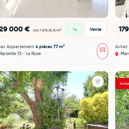
129 000 €
17
Vente
2
Soit 1 675,32 €/m
prix en baisse
2
hat Appartement
4 pièces 77 m
Achat
Message
arseille 13 - La Rose
Mars
Exclus
Favoris