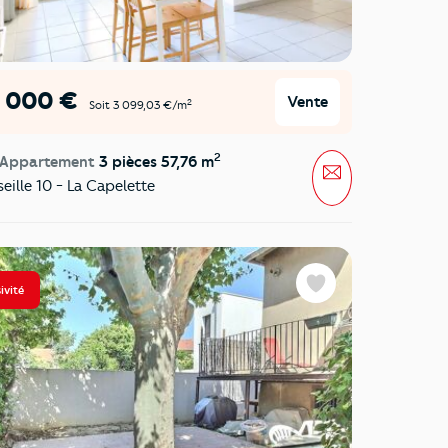
9 000 €
Vente
2
Soit 3 099,03 €/m
2
 Appartement
3 pièces 57,76 m
Message
eille 10 - La Capelette
ivité
Favoris