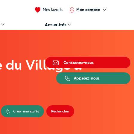
Mon compte
Mes favoris
Actualités
 du Village à
Contactez-nous
Appelez-nous
Créer une alerte
Rechercher