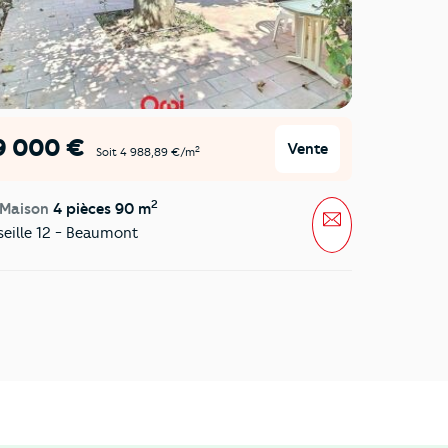
9 000 €
Vente
2
Soit 4 988,89 €/m
2
 Maison
4 pièces 90 m
Message
eille 12 - Beaumont