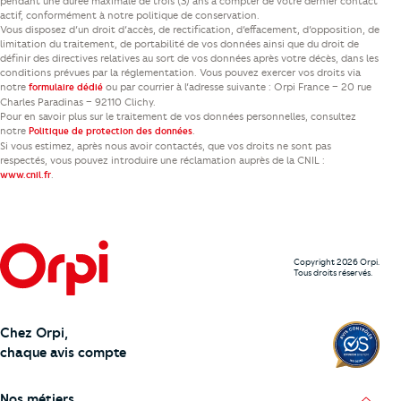
pendant une durée maximale de trois (3) ans à compter de votre dernier contact
actif, conformément à notre politique de conservation.
Vous disposez d’un droit d’accès, de rectification, d’effacement, d’opposition, de
limitation du traitement, de portabilité de vos données ainsi que du droit de
définir des directives relatives au sort de vos données après votre décès, dans les
conditions prévues par la réglementation. Vous pouvez exercer vos droits via
notre
ou par courrier à l’adresse suivante : Orpi France – 20 rue
formulaire dédié
Charles Paradinas – 92110 Clichy.
Pour en savoir plus sur le traitement de vos données personnelles, consultez
notre
.
Politique de protection des données
Si vous estimez, après nous avoir contactés, que vos droits ne sont pas
respectés, vous pouvez introduire une réclamation auprès de la CNIL :
.
www.cnil.fr
Copyright 2026 Orpi.
Tous droits réservés.
Chez Orpi,
chaque avis compte
Nos métiers