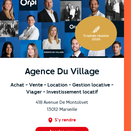
https://cutjhqvjma.cloudimg.io/_prod_/orpibackend/532
Trophée réussite
2026
Agence Du Village
Achat
- Vente
- Location
- Gestion locative
-
Viager
- Investissement locatif
418 Avenue De Montolivet
13012
Marseille
S'y rendre