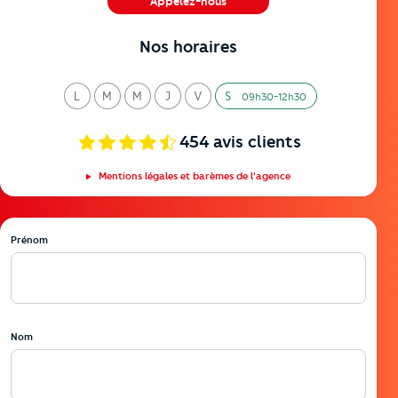
Appelez-nous
04 91 06 02 00
Nos horaires
L
M
M
J
V
S
09h30-12h30
undi
ardi
ercredi
eudi
endredi
amedi
454
avis clients
Mentions légales et barèmes de l'agence
Prénom
Nom