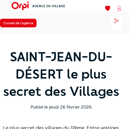
AGENCE DU VILLAGE
menu
Mes favoris
Mon
Parta
Conseil de l'agence
SAINT-JEAN-DU-
DÉSERT le plus
secret des Villages
Publié le
jeudi 26 février 2026
Le plus secret des villages du 12ème. Entre vestiges