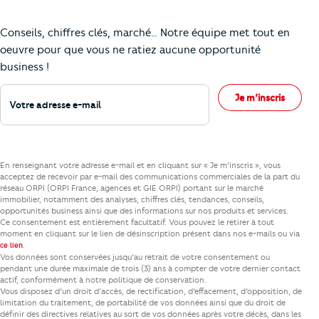
Comment je vais faire pour suivre le marc
Conseils, chiffres clés, marché… Notre équipe met tout en
oeuvre pour que vous ne ratiez aucune opportunité
business !
Votre adresse e-mail
Je m’inscris
En renseignant votre adresse e-mail et en cliquant sur « Je m’inscris », vous
acceptez de recevoir par e-mail des communications commerciales de la part du
réseau ORPI (ORPI France, agences et GIE ORPI) portant sur le marché
immobilier, notamment des analyses, chiffres clés, tendances, conseils,
opportunités business ainsi que des informations sur nos produits et services.
Ce consentement est entièrement facultatif. Vous pouvez le retirer à tout
moment en cliquant sur le lien de désinscription présent dans nos e-mails ou via
.
ce lien
Vos données sont conservées jusqu’au retrait de votre consentement ou
pendant une durée maximale de trois (3) ans à compter de votre dernier contact
actif, conformément à notre politique de conservation.
Vous disposez d’un droit d’accès, de rectification, d’effacement, d’opposition, de
limitation du traitement, de portabilité de vos données ainsi que du droit de
définir des directives relatives au sort de vos données après votre décès, dans les