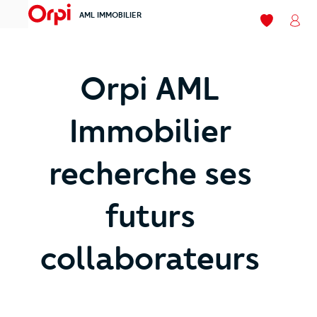
AML IMMOBILIER
menu
Mes favori
Mon
Orpi AML
Immobilier
recherche ses
futurs
collaborateurs