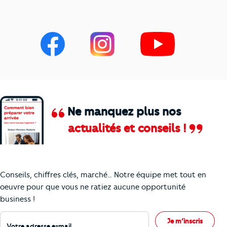
Ne manquez plus nos
actualités et conseils !
Comment je vais faire pour suivre le marc
Conseils, chiffres clés, marché… Notre équipe met tout en
oeuvre pour que vous ne ratiez aucune opportunité
business !
Votre adresse e-mail
Je m’inscris