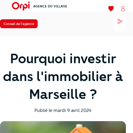
AGENCE DU VILLAGE
menu
Mes favoris
Mon
Parta
Conseil de l'agence
Pourquoi investir
dans l'immobilier à
Marseille ?
Publié le
mardi 9 avril 2024