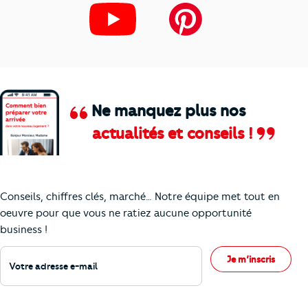
Ne manquez plus nos
actualités et conseils !
Comment je vais faire pour suivre le marc
Conseils, chiffres clés, marché… Notre équipe met tout en
oeuvre pour que vous ne ratiez aucune opportunité
business !
Votre adresse e-mail
Je m’inscris