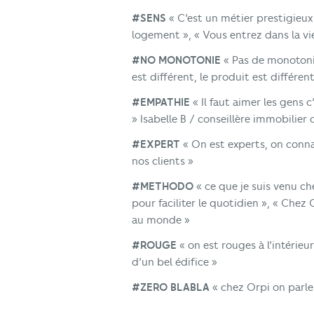
#SENS
« C’est un métier prestigieux
logement », « Vous entrez dans la vi
#NO MONOTONIE
« Pas de monotonie 
est différent, le produit est différent
#EMPATHIE
« Il faut aimer les gens c
» Isabelle B / conseillère immobilier
#EXPERT
« On est experts, on connaî
nos clients »
#METHODO
« ce que je suis venu c
pour faciliter le quotidien », « Chez
au monde »
#ROUGE
« on est rouges à l’intérieu
d’un bel édifice »
#ZERO BLABLA
« chez Orpi on parle