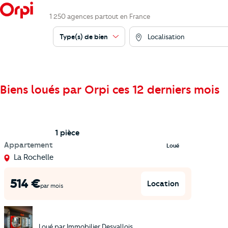
1 250 agences partout en France
Type(s) de bien
Localisation
Biens loués par Orpi ces 12 derniers mois
1 pièce
Appartement
Loué
La Rochelle
514
€
Location
par mois
Loué par
Immobilier Desvallois