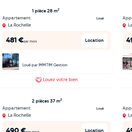
2
1 pièce
28 m
Appartement
App
Loué
La Rochelle
L
481
€
4
Location
par mois
Loué par
IMMTIM Gestion
Louez
votre bien
2
2 pièces
37 m
Appartement
App
Loué
La Rochelle
L
490
€
4
Location
par mois