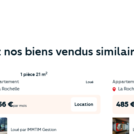
nos biens vendus similai
2
1 pièce
21 m
artement
Appartem
Loué
a Rochelle
La Roch
56
€
485
Location
par mois
Loué par
IMMTIM Gestion