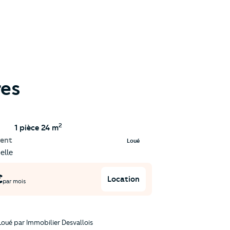
res
2
1 pièce
24 m
ent
Loué
elle
€
Location
par mois
Loué par
Immobilier Desvallois