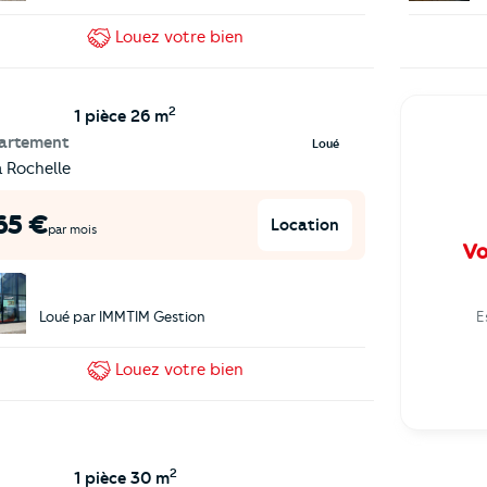
Louez
votre bien
2
1 pièce
26 m
artement
Loué
a Rochelle
65
€
Location
par mois
Vo
Loué par
IMMTIM Gestion
E
Louez
votre bien
2
1 pièce
30 m