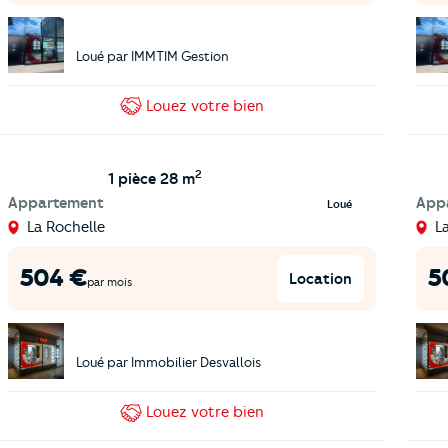
Loué par
IMMTIM Gestion
Louez
votre bien
2
1 pièce
28 m
Appartement
App
Loué
La Rochelle
L
504
€
5
Location
par mois
Loué par
Immobilier Desvallois
Louez
votre bien