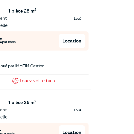
2
1 pièce
28 m
ent
Loué
elle
€
Location
par mois
Loué par
IMMTIM Gestion
Louez
votre bien
2
1 pièce
26 m
ent
Loué
elle
€
Location
par mois