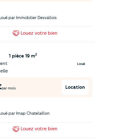
Loué par
Immobilier Desvallois
Louez
votre bien
2
1 pièce
19 m
ent
Loué
elle
€
Location
par mois
Loué par
Imap Chatelaillon
Louez
votre bien