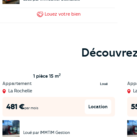
Louez
votre bien
Découvrez 
2
1 pièce
15 m
Appartement
App
Loué
La Rochelle
L
481
€
5
Location
par mois
Loué par
IMMTIM Gestion