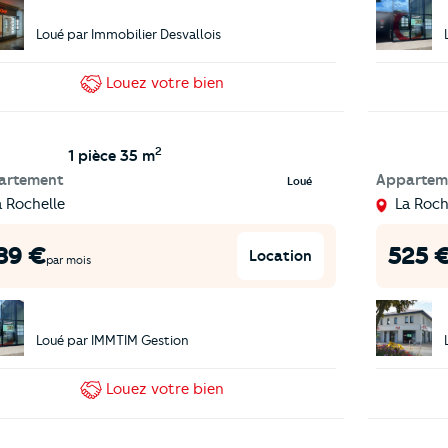
Loué par
Immobilier Desvallois
Louez
votre bien
2
1 pièce
35 m
artement
Appartem
Loué
a Rochelle
La Roch
89
€
525
Location
par mois
Loué par
IMMTIM Gestion
Louez
votre bien