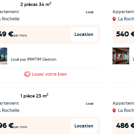
2
2 pièces
34 m
artement
Appartem
Loué
a Rochelle
La Roch
49
€
540
Location
par mois
Loué par
IMMTIM Gestion
Louez
votre bien
2
1 pièce
23 m
artement
Appartem
Loué
a Rochelle
La Roch
96
€
486
Location
par mois