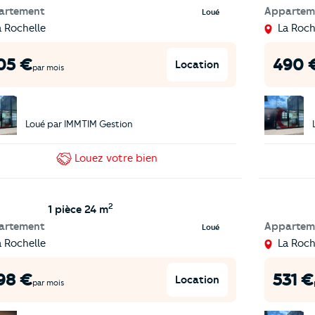
artement
Appartem
Loué
a Rochelle
La Roch
05
€
490
Location
par mois
Loué par
IMMTIM Gestion
Louez
votre bien
2
1 pièce
24 m
artement
Appartem
Loué
a Rochelle
La Roch
98
€
531
€
Location
par mois