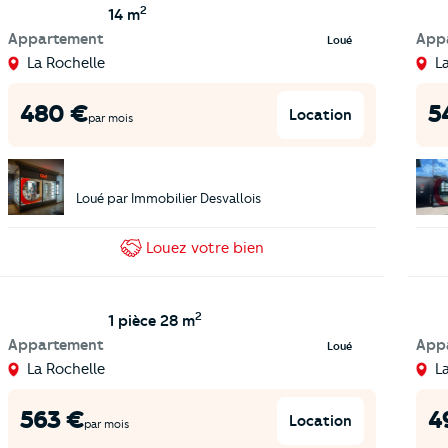
2
14 m
Appartement
App
Loué
La Rochelle
L
480
€
5
Location
par mois
Loué par
Immobilier Desvallois
Louez
votre bien
2
1 pièce
28 m
Appartement
App
Loué
La Rochelle
L
563
€
4
Location
par mois