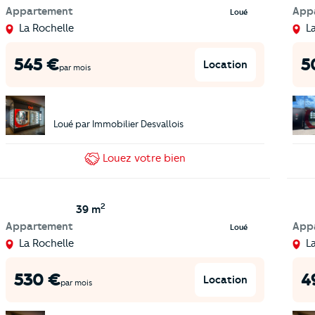
Appartement
App
Loué
La Rochelle
L
545
€
5
Location
par mois
Loué par
Immobilier Desvallois
Louez
votre bien
2
39 m
Appartement
App
Loué
La Rochelle
L
530
€
4
Location
par mois