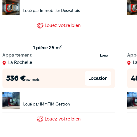
Loué par
Immobilier Desvallois
Louez
votre bien
2
1 pièce
25 m
Appartement
App
Loué
La Rochelle
L
536
€
4
Location
par mois
Loué par
IMMTIM Gestion
Louez
votre bien