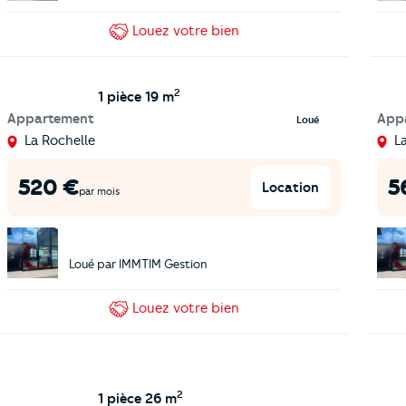
Louez
votre bien
2
1 pièce
19 m
Appartement
App
Loué
La Rochelle
L
520
€
5
Location
par mois
Loué par
IMMTIM Gestion
Louez
votre bien
2
1 pièce
26 m