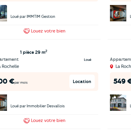
Loué par
IMMTIM Gestion
Louez
votre bien
2
1 pièce
29 m
artement
Appartem
Loué
a Rochelle
La Roch
00
€
549
Location
par mois
Loué par
Immobilier Desvallois
Louez
votre bien