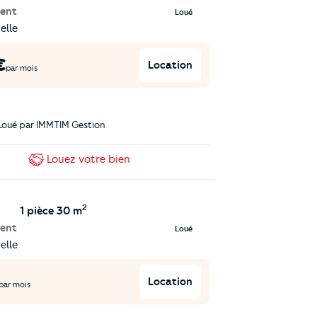
ent
Loué
elle
€
Location
par mois
Loué par
IMMTIM Gestion
Louez
votre bien
2
1 pièce
30 m
ent
Loué
elle
Location
par mois