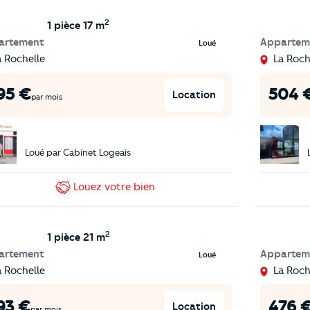
2
1 pièce
17 m
artement
Appartem
Loué
a Rochelle
La Roch
95
€
504
Location
par mois
Loué par
Cabinet Logeais
Louez
votre bien
2
1 pièce
21 m
artement
Appartem
Loué
a Rochelle
La Roch
93
€
476
Location
par mois