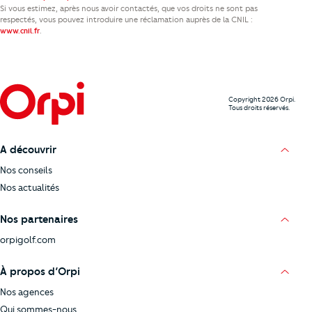
Si vous estimez, après nous avoir contactés, que vos droits ne sont pas
respectés, vous pouvez introduire une réclamation auprès de la CNIL :
.
www.cnil.fr
Copyright 2026 Orpi.
Tous droits réservés.
A découvrir
Nos conseils
Nos actualités
Nos partenaires
orpigolf.com
À propos d’Orpi
Nos agences
Qui sommes-nous