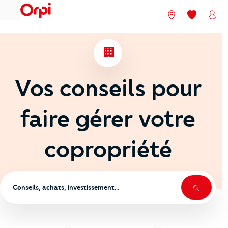
menu
Nos agences
Mes favori
Mon
️ 🏢
Vos conseils pour
faire gérer votre
copropriété
Recherch
Rechercher