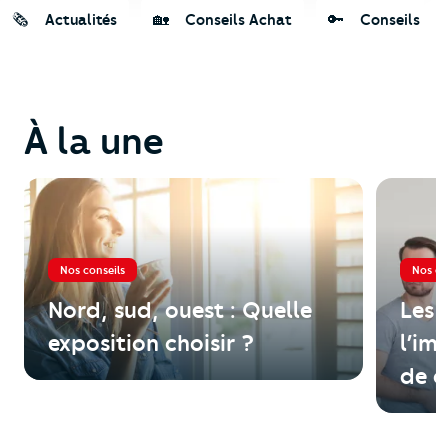
🗞️
️ Actualités
🏡
️ Conseils Achat
🔑
️ Conseils Lo
À la une
Nos conseils
Nos co
Nord, sud, ouest : Quelle
Les 
exposition choisir ?
l’im
de c
l’ac