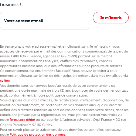
business !
Votre adresse e-mail
Je m’inscris
En renseignant votre adresse e-mail et en cliquant sur « Je m’inscris », vous
acceptez de recevoir par e-mail des communications commerciales de la part du
réseau ORPI (ORPI France, agences et GIE ORPI) portant sur le marché
immobilier, notamment des analyses, chiffres clés, tendances, conseils,
opportunités business ainsi que des informations sur nos produits et services.
Ce consentement est entièrement facultatif. Vous pouvez le retirer à tout
moment en cliquant sur le lien de désinscription présent dans nos e-mails ou via
.
ce lien
Vos données sont conservées jusqu’au retrait de votre consentement ou
pendant une durée maximale de trois (3) ans à compter de votre dernier contact
actif, conformément à notre politique de conservation.
Vous disposez d’un droit d’accès, de rectification, d’effacement, d’opposition, de
limitation du traitement, de portabilité de vos données ainsi que du droit de
définir des directives relatives au sort de vos données après votre décès, dans les
conditions prévues par la réglementation. Vous pouvez exercer vos droits via
notre
ou par courrier à l’adresse suivante : Orpi France – 20 rue
formulaire dédié
Charles Paradinas – 92110 Clichy.
Pour en savoir plus sur le traitement de vos données personnelles, consultez
notre
.
Politique de protection des données