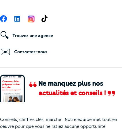
Suivez-nous
Facebook
LinkedIn
TikTok
🔍
Trouvez une agence
✉️
Contactez-nous
Ne manquez plus nos
actualités et conseils !
Comment je vais faire pour suivre le marc
Conseils, chiffres clés, marché… Notre équipe met tout en
oeuvre pour que vous ne ratiez aucune opportunité