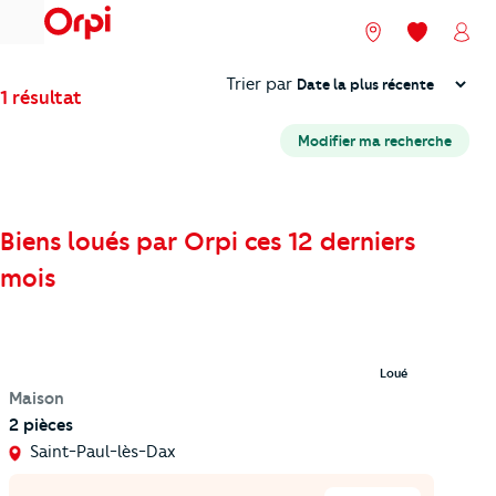
menu
Nos agences
Mes favori
Mon
Trier
Trier par
1 résultat
Modifier ma recherche
Biens loués par Orpi ces 12 derniers
mois
Loué
Maison
2 pièces
Saint-Paul-lès-Dax