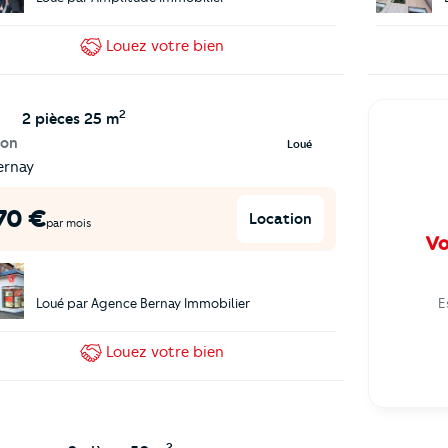
Louez
votre bien
2
2 pièces
25 m
son
Loué
ernay
70
€
Location
par mois
Vo
Loué par
Agence Bernay Immobilier
E
Louez
votre bien
2