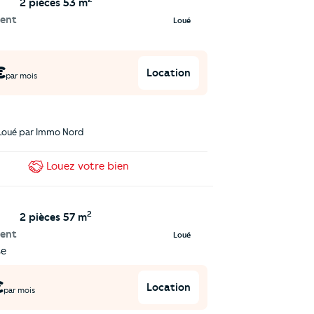
2 pièces
53 m
ent
Loué
€
Location
par mois
Loué par
Immo Nord
Louez
votre bien
2
2 pièces
57 m
ent
Loué
se
€
Location
par mois