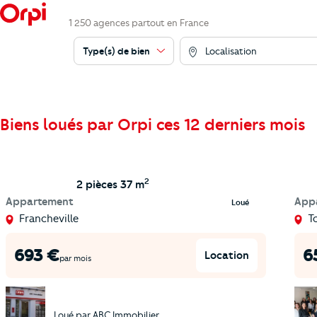
1 250 agences partout en France
Type(s) de bien
Localisation
Biens loués par Orpi ces 12 derniers mois
2
2 pièces
37 m
Appartement
App
Loué
Francheville
T
693
€
6
Location
par mois
Loué par
ABC Immobilier