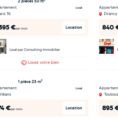
2 pièces
50 m
artement
Appartem
Loué
ris 16
Drancy
 395
€
840
Location
par mois
Loué par
Consulting Immobilier
Louez
votre bien
2
1 pièce
23 m
artement
Appartem
Loué
rléans
Toulou
74
€
895
Location
par mois