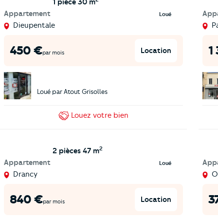
1 pièce
30 m
Appartement
App
Loué
Dieupentale
Pa
450
€
1
Location
par mois
Loué par
Atout Grisolles
Louez
votre bien
2
2 pièces
47 m
Appartement
App
Loué
Drancy
O
840
€
3
Location
par mois