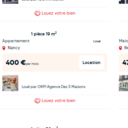
Louez
votre bien
2
1 pièce
19 m
Appartement
Mai
Loué
Nancy
B
400
€
4
Location
par mois
Loué par
ORPI Agence Des 3 Maisons
Louez
votre bien
2