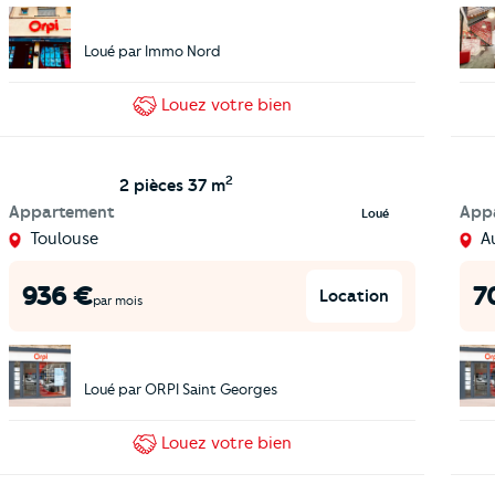
Loué par
Immo Nord
Louez
votre bien
2
2 pièces
37 m
Appartement
App
Loué
Toulouse
A
936
€
7
Location
par mois
Loué par
ORPI Saint Georges
Louez
votre bien