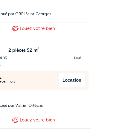
Loué par
ORPI Saint Georges
Louez
votre bien
2
2 pièces
52 m
ent
Loué
s
€
Location
par mois
Loué par
Valrim Orléans
Louez
votre bien