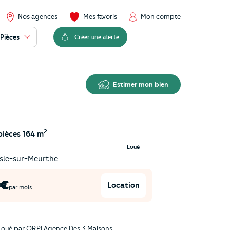
Nos agences
Mes favoris
Mon compte
Pièces
Créer une alerte
Estimer mon bien
2
pièces
164 m
Loué
le-sur-Meurthe
€
Location
par mois
Loué par
ORPI Agence Des 3 Maisons