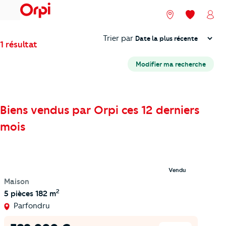
menu
Nos agences
Mes favori
Mon
Trier
Trier par
1 résultat
Modifier ma recherche
Biens vendus par Orpi ces 12 derniers
mois
Vendu
Maison
2
5 pièces
182 m
Parfondru