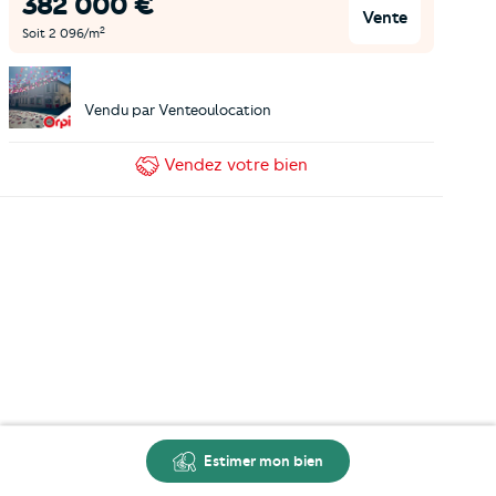
382 000
€
Vente
2
Soit
2 096
/m
Vendu par
Venteoulocation
Vendez
votre bien
Estimer mon bien
Carte
Créer une alerte