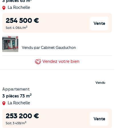
3 pièces
63 m
La Rochelle
254 500
€
Vente
2
Soit
4 064
/m
Vendu par
Cabinet Gauduchon
Vendez
votre bien
Vendu
Appartement
2
3 pièces
73 m
La Rochelle
253 200
€
Vente
2
Soit
3 459
/m