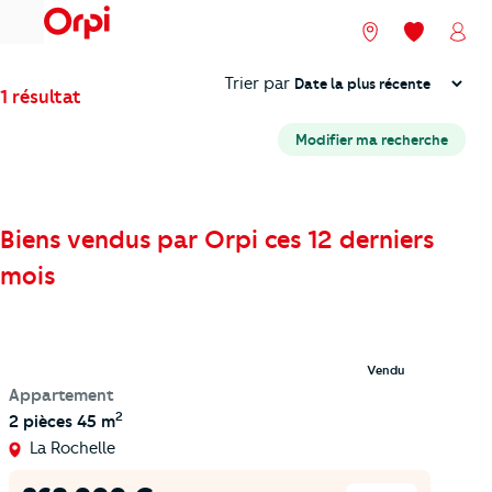
menu
Nos agences
Mes favori
Mon
Trier
Trier par
1 résultat
Modifier ma recherche
Biens vendus par Orpi ces 12 derniers
mois
Vendu
Appartement
2
2 pièces
45 m
La Rochelle