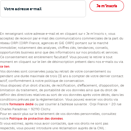
Votre adresse e-mail
Je m’inscris
En renseignant votre adresse e-mail et en cliquant sur « Je m’inscris », vous
acceptez de recevoir par e-mail des communications commerciales de la part du
réseau ORPI (ORPI France, agences et GIE ORPI) portant sur le marché
immobilier, notamment des analyses, chiffres clés, tendances, conseils,
opportunités business ainsi que des informations sur nos produits et services.
Ce consentement est entièrement facultatif. Vous pouvez le retirer à tout
moment en cliquant sur le lien de désinscription présent dans nos e-mails ou via
.
ce lien
Vos données sont conservées jusqu’au retrait de votre consentement ou
pendant une durée maximale de trois (3) ans à compter de votre dernier contact
actif, conformément à notre politique de conservation.
Vous disposez d’un droit d’accès, de rectification, d’effacement, d’opposition, de
limitation du traitement, de portabilité de vos données ainsi que du droit de
définir des directives relatives au sort de vos données après votre décès, dans les
conditions prévues par la réglementation. Vous pouvez exercer vos droits via
notre
ou par courrier à l’adresse suivante : Orpi France – 20 rue
formulaire dédié
Charles Paradinas – 92110 Clichy.
Pour en savoir plus sur le traitement de vos données personnelles, consultez
notre
.
Politique de protection des données
Si vous estimez, après nous avoir contactés, que vos droits ne sont pas
respectés, vous pouvez introduire une réclamation auprès de la CNIL :