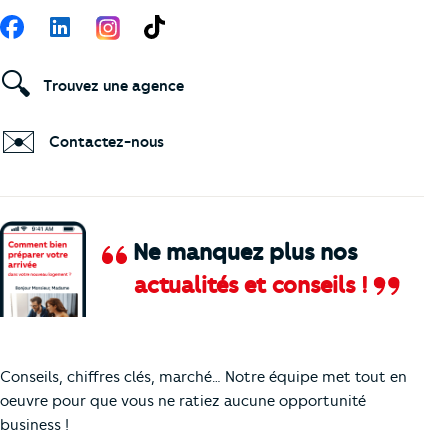
Suivez-nous
Facebook
LinkedIn
TikTok
🔍
Trouvez une agence
✉️
Contactez-nous
Ne manquez plus nos
actualités et conseils !
Comment je vais faire pour suivre le marc
Conseils, chiffres clés, marché… Notre équipe met tout en
oeuvre pour que vous ne ratiez aucune opportunité
business !