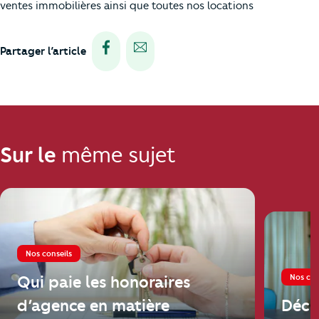
ventes immobilières ainsi que toutes nos locations
Partager via facebook
Partager via e-mail
Partager l’article
Sur le
même sujet
Nos conseils
Nos con
Qui paie les honoraires
d’agence en matière
Décl