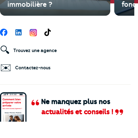
immobilière ?
fonci
Suivez-nous
Facebook
LinkedIn
TikTok
🔍
Trouvez une agence
✉️
Contactez-nous
Ne manquez plus nos
actualités et conseils !
Comment je vais faire pour suivre le marc