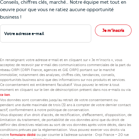
Conseils, chiffres clés, marché… Notre équipe met tout en
oeuvre pour que vous ne ratiez aucune opportunité
business !
Votre adresse e-mail
Je m’inscris
En renseignant votre adresse e-mail et en cliquant sur « Je m’inscris », vous
acceptez de recevoir par e-mail des communications commerciales de la part du
réseau ORPI (ORPI France, agences et GIE ORPI) portant sur le marché
immobilier, notamment des analyses, chiffres clés, tendances, conseils,
opportunités business ainsi que des informations sur nos produits et services.
Ce consentement est entièrement facultatif. Vous pouvez le retirer à tout
moment en cliquant sur le lien de désinscription présent dans nos e-mails ou via
.
ce lien
Vos données sont conservées jusqu’au retrait de votre consentement ou
pendant une durée maximale de trois (3) ans à compter de votre dernier contact
actif, conformément à notre politique de conservation.
Vous disposez d’un droit d’accès, de rectification, d’effacement, d’opposition, de
limitation du traitement, de portabilité de vos données ainsi que du droit de
définir des directives relatives au sort de vos données après votre décès, dans les
conditions prévues par la réglementation. Vous pouvez exercer vos droits via
notre
ou par courrier à l’adresse suivante : Orpi France – 20 rue
formulaire dédié