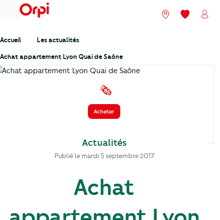
menu
Nos agences
Mes favori
Mon
Accueil
Les actualités
Achat appartement Lyon Quai de Saône
️ 🗞️
Acheter
Actualités
Publié le
mardi 5 septembre 2017
Achat
appartement Lyon