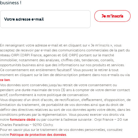
business !
Votre adresse e-mail
Je m’inscris
En renseignant votre adresse e-mail et en cliquant sur « Je m’inscris », vous
acceptez de recevoir par e-mail des communications commerciales de la part du
réseau ORPI (ORPI France, agences et GIE ORPI) portant sur le marché
immobilier, notamment des analyses, chiffres clés, tendances, conseils,
opportunités business ainsi que des informations sur nos produits et services.
Ce consentement est entièrement facultatif. Vous pouvez le retirer à tout
moment en cliquant sur le lien de désinscription présent dans nos e-mails ou via
.
ce lien
Vos données sont conservées jusqu’au retrait de votre consentement ou
pendant une durée maximale de trois (3) ans à compter de votre dernier contact
actif, conformément à notre politique de conservation.
Vous disposez d’un droit d’accès, de rectification, d’effacement, d’opposition, de
limitation du traitement, de portabilité de vos données ainsi que du droit de
définir des directives relatives au sort de vos données après votre décès, dans les
conditions prévues par la réglementation. Vous pouvez exercer vos droits via
notre
ou par courrier à l’adresse suivante : Orpi France – 20 rue
formulaire dédié
Charles Paradinas – 92110 Clichy.
Pour en savoir plus sur le traitement de vos données personnelles, consultez
notre
.
Politique de protection des données