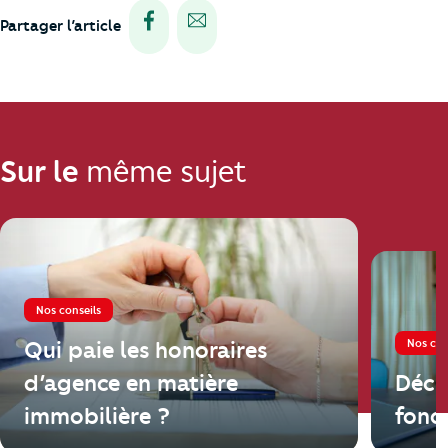
Partager via facebook
Partager via e-mail
Partager l’article
Sur le
même sujet
Nos conseils
Nos con
Qui paie les honoraires
d’agence en matière
Décl
immobilière ?
fonci