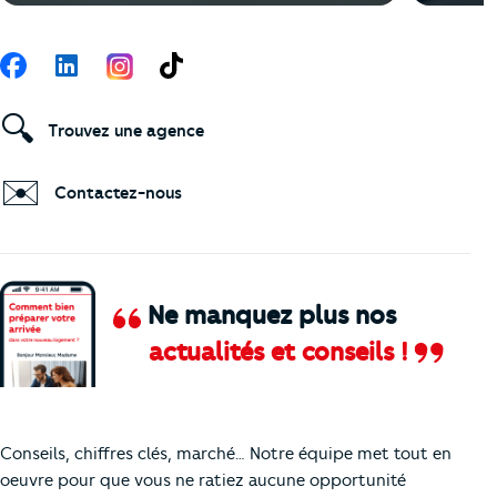
Suivez-nous
Facebook
LinkedIn
TikTok
🔍
Trouvez une agence
✉️
Contactez-nous
Ne manquez plus nos
actualités et conseils !
Comment je vais faire pour suivre le marc
Conseils, chiffres clés, marché… Notre équipe met tout en
oeuvre pour que vous ne ratiez aucune opportunité