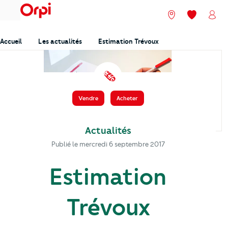
menu
Nos agences
Mes favori
Mon
Accueil
Les actualités
Estimation Trévoux
️ 🗞️
Vendre
Acheter
Actualités
Publié le
mercredi 6 septembre 2017
Estimation
Trévoux