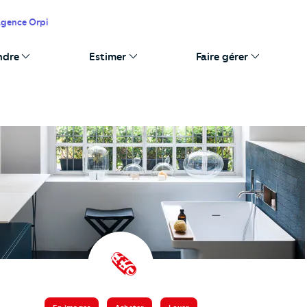
agence Orpi
ndre
Estimer
Faire gérer
️ 🗞️