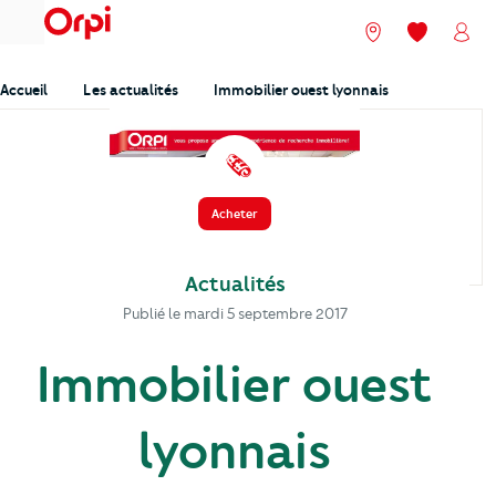
menu
Nos agences
Mes favori
Mon
Accueil
Les actualités
Immobilier ouest lyonnais
️ 🗞️
Acheter
Actualités
Publié le
mardi 5 septembre 2017
Immobilier ouest
lyonnais