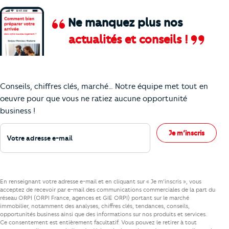
Ne manquez plus nos
actualités et conseils !
Comment je vais faire pour suivre le marc
Conseils, chiffres clés, marché… Notre équipe met tout en
oeuvre pour que vous ne ratiez aucune opportunité
business !
Votre adresse e-mail
Je m’inscris
En renseignant votre adresse e-mail et en cliquant sur « Je m’inscris », vous
acceptez de recevoir par e-mail des communications commerciales de la part du
réseau ORPI (ORPI France, agences et GIE ORPI) portant sur le marché
immobilier, notamment des analyses, chiffres clés, tendances, conseils,
opportunités business ainsi que des informations sur nos produits et services.
Ce consentement est entièrement facultatif. Vous pouvez le retirer à tout