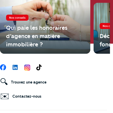
Nos conseils
Nos con
Qui paie les honoraires
d’agence en matière
Décl
immobilière ?
fonci
Suivez-nous
Facebook
LinkedIn
TikTok
🔍
Trouvez une agence
✉️
Contactez-nous