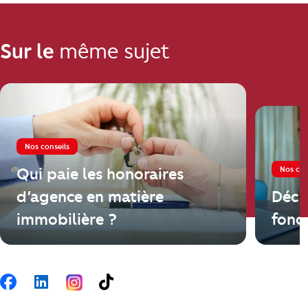
Sur le
même sujet
Nos conseils
Nos con
Qui paie les honoraires
d’agence en matière
Décl
immobilière ?
fonci
Suivez-nous
Facebook
LinkedIn
TikTok