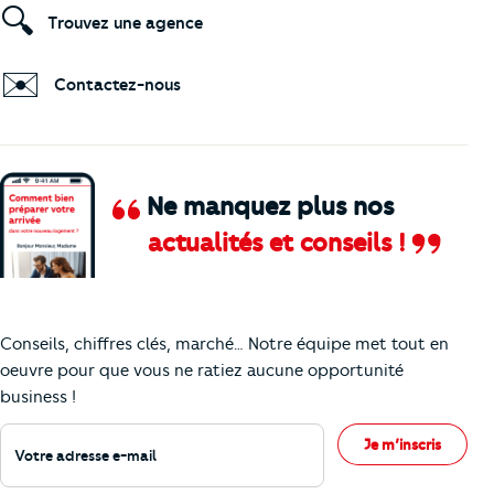
🔍
Trouvez une agence
✉️
Contactez-nous
Ne manquez plus nos
actualités et conseils !
Comment je vais faire pour suivre le marc
Conseils, chiffres clés, marché… Notre équipe met tout en
oeuvre pour que vous ne ratiez aucune opportunité
business !
Votre adresse e-mail
Je m’inscris