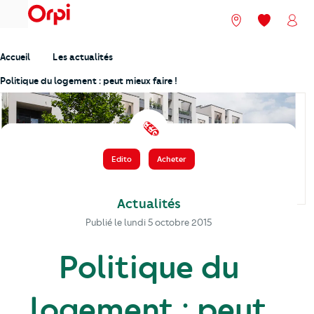
menu
Nos agences
Mes favori
Mon
Accueil
Les actualités
Politique du logement : peut mieux faire !
️ 🗞️
Edito
Acheter
Actualités
Publié le
lundi 5 octobre 2015
Politique du
logement : peut