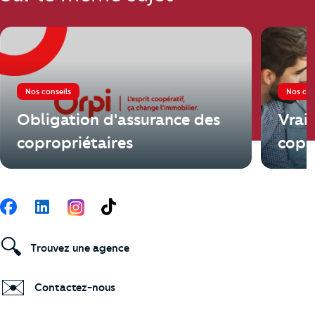
Nos conseils
Nos con
Obligation d'assurance des
Vrai 
copropriétaires
copr
Suivez-nous
Facebook
LinkedIn
TikTok
🔍
Trouvez une agence
✉️
Contactez-nous