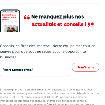
Ne manquez plus nos
actualités et conseils !
Comment je vais faire pour suivre le marc
Conseils, chiffres clés, marché… Notre équipe met tout en
oeuvre pour que vous ne ratiez aucune opportunité
business !
Votre adresse e-mail
Je m’inscris
En renseignant votre adresse e-mail et en cliquant sur « Je m’inscris », vous
acceptez de recevoir par e-mail des communications commerciales de la part du
réseau ORPI (ORPI France, agences et GIE ORPI) portant sur le marché
immobilier, notamment des analyses, chiffres clés, tendances, conseils,
opportunités business ainsi que des informations sur nos produits et services.