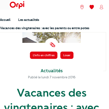
menu
Nos agences
Mes favori
Mon
Accueil
Les actualités
Vacances des vingtenaires : avec les parents ou entre potes
️ 🗞️
L’info en chiffres
Louer
Actualités
Publié le
lundi 7 novembre 2016
Vacances des
vingtenaires : avec