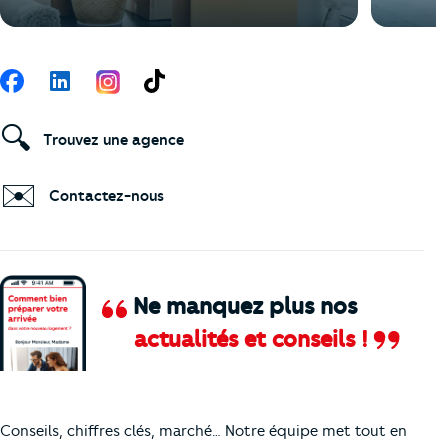
Suivez-nous
Facebook
LinkedIn
TikTok
🔍
Trouvez une agence
✉️
Contactez-nous
Ne manquez plus nos
actualités et conseils !
Comment je vais faire pour suivre le marc
Conseils, chiffres clés, marché… Notre équipe met tout en