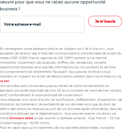
oeuvre pour que vous ne ratiez aucune opportunité
business !
Votre adresse e-mail
Je m’inscris
En renseignant votre adresse e-mail et en cliquant sur « Je m’inscris », vous
acceptez de recevoir par e-mail des communications commerciales de la part du
réseau ORPI (ORPI France, agences et GIE ORPI) portant sur le marché
immobilier, notamment des analyses, chiffres clés, tendances, conseils,
opportunités business ainsi que des informations sur nos produits et services.
Ce consentement est entièrement facultatif. Vous pouvez le retirer à tout
moment en cliquant sur le lien de désinscription présent dans nos e-mails ou via
.
ce lien
Vos données sont conservées jusqu’au retrait de votre consentement ou
pendant une durée maximale de trois (3) ans à compter de votre dernier contact
actif, conformément à notre politique de conservation.
Vous disposez d’un droit d’accès, de rectification, d’effacement, d’opposition, de
limitation du traitement, de portabilité de vos données ainsi que du droit de
définir des directives relatives au sort de vos données après votre décès, dans les
conditions prévues par la réglementation. Vous pouvez exercer vos droits via
notre
ou par courrier à l’adresse suivante : Orpi France – 20 rue
formulaire dédié
Charles Paradinas – 92110 Clichy.
Pour en savoir plus sur le traitement de vos données personnelles, consultez