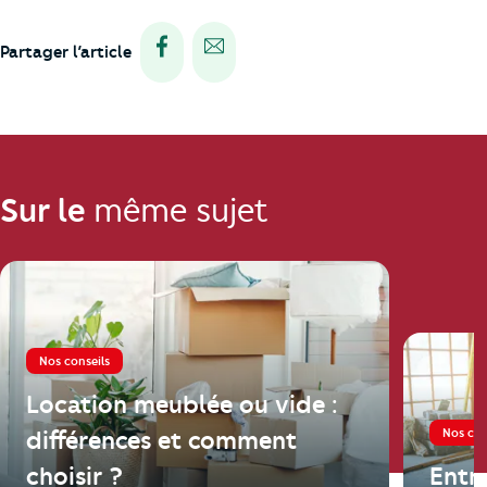
Partager via facebook
Partager via e-mail
Partager l’article
Sur le
même sujet
Nos conseils
Location meublée ou vide :
Nos con
différences et comment
choisir ?
Entr