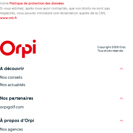
notre
.
Politique de protection des données
Si vous estimez, après nous avoir contactés, que vos droits ne sont pas
respectés, vous pouvez introduire une réclamation auprès de la CNIL :
.
www.cnil.fr
Copyright 2026 Orpi.
Tous droits réservés.
A découvrir
Nos conseils
Nos actualités
Nos partenaires
orpigolf.com
À propos d’Orpi
Nos agences